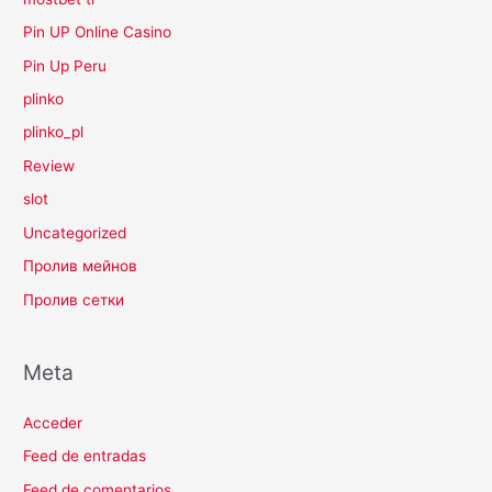
Pin UP Online Casino
Pin Up Peru
plinko
plinko_pl
Review
slot
Uncategorized
Пролив мейнов
Пролив сетки
Meta
Acceder
Feed de entradas
Feed de comentarios