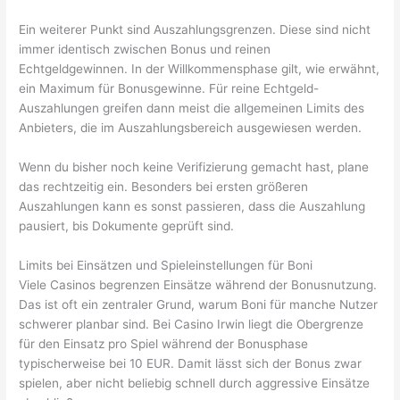
Ein weiterer Punkt sind Auszahlungsgrenzen. Diese sind nicht
immer identisch zwischen Bonus und reinen
Echtgeldgewinnen. In der Willkommensphase gilt, wie erwähnt,
ein Maximum für Bonusgewinne. Für reine Echtgeld-
Auszahlungen greifen dann meist die allgemeinen Limits des
Anbieters, die im Auszahlungsbereich ausgewiesen werden.
Wenn du bisher noch keine Verifizierung gemacht hast, plane
das rechtzeitig ein. Besonders bei ersten größeren
Auszahlungen kann es sonst passieren, dass die Auszahlung
pausiert, bis Dokumente geprüft sind.
Limits bei Einsätzen und Spieleinstellungen für Boni
Viele Casinos begrenzen Einsätze während der Bonusnutzung.
Das ist oft ein zentraler Grund, warum Boni für manche Nutzer
schwerer planbar sind. Bei Casino Irwin liegt die Obergrenze
für den Einsatz pro Spiel während der Bonusphase
typischerweise bei 10 EUR. Damit lässt sich der Bonus zwar
spielen, aber nicht beliebig schnell durch aggressive Einsätze