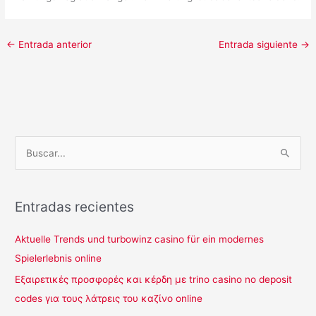
←
Entrada anterior
Entrada siguiente
→
B
u
s
c
Entradas recientes
a
Aktuelle Trends und turbowinz casino für ein modernes
r
Spielerlebnis online
p
o
Εξαιρετικές προσφορές και κέρδη με trino casino no deposit
r
codes για τους λάτρεις του καζίνο online
: