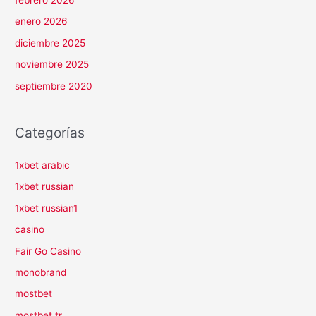
enero 2026
diciembre 2025
noviembre 2025
septiembre 2020
Categorías
1xbet arabic
1xbet russian
1xbet russian1
casino
Fair Go Casino
monobrand
mostbet
mostbet tr