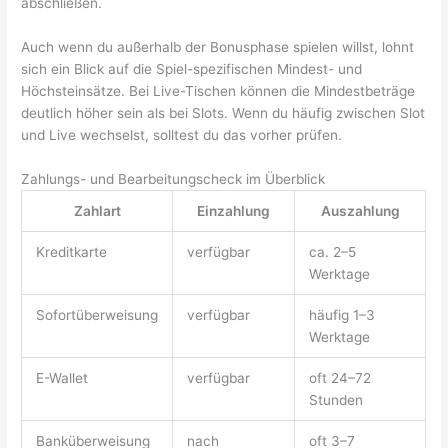
abschließen.
Auch wenn du außerhalb der Bonusphase spielen willst, lohnt
sich ein Blick auf die Spiel-spezifischen Mindest- und
Höchsteinsätze. Bei Live-Tischen können die Mindestbeträge
deutlich höher sein als bei Slots. Wenn du häufig zwischen Slot
und Live wechselst, solltest du das vorher prüfen.
Zahlungs- und Bearbeitungscheck im Überblick
Zahlart
Einzahlung
Auszahlung
Kreditkarte
verfügbar
ca. 2–5
Werktage
Sofortüberweisung
verfügbar
häufig 1–3
Werktage
E-Wallet
verfügbar
oft 24–72
Stunden
Banküberweisung
nach
oft 3–7