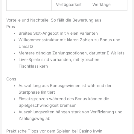
Verfügbarkeit
Werktage
Vorteile und Nachteile: So fällt die Bewertung aus
Pros
Breites Slot-Angebot mit vielen Varianten
Willkommensstruktur mit klaren Zahlen zu Bonus und
Umsatz
Mehrere gängige Zahlungsoptionen, darunter E-Wallets
Live-Spiele sind vorhanden, mit typischen
Tischklassikern
Cons
Auszahlung aus Bonusgewinnen ist während der
Startphase limitiert
Einsatzgrenzen während des Bonus können die
Spielgeschwindigkeit bremsen
Auszahlungszeiten hängen stark von Verifizierung und
Zahlungsweg ab
Praktische Tipps vor dem Spielen bei Casino Irwin