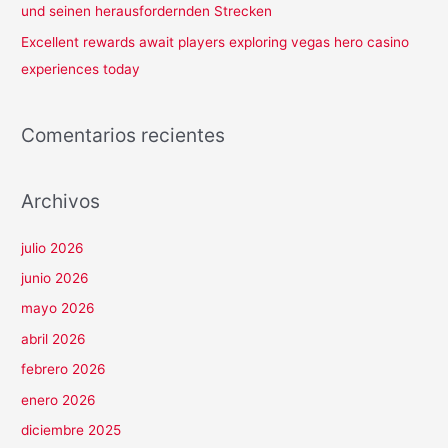
und seinen herausfordernden Strecken
Excellent rewards await players exploring vegas hero casino
experiences today
Comentarios recientes
Archivos
julio 2026
junio 2026
mayo 2026
abril 2026
febrero 2026
enero 2026
diciembre 2025