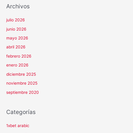
Archivos
julio 2026
junio 2026
mayo 2026
abril 2026
febrero 2026
enero 2026
diciembre 2025
noviembre 2025
septiembre 2020
Categorías
1xbet arabic