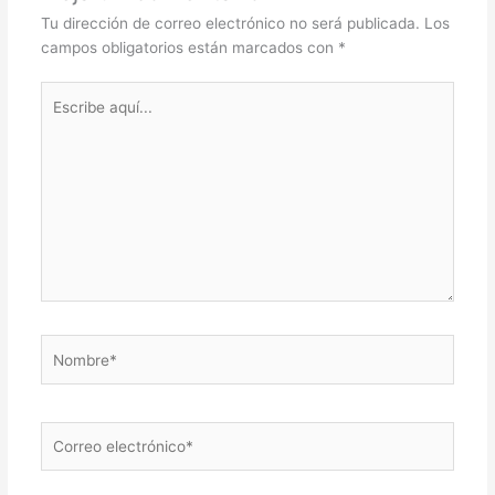
Tu dirección de correo electrónico no será publicada.
Los
campos obligatorios están marcados con
*
Escribe
aquí...
Nombre*
Correo
electrónico*