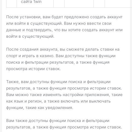
сайта 1win
После установки, вам будет предложено создать аккаунт
или войти в существующий. Вам нужно ввести свои
данные и подтвердить, что вы хотите создать аккаунт или
войти в существующий.
После создания аккаунта, вы сможете делать ставки на
спорт и играть в казино. Вам доступны также функции
поиска и фильтрации результатов, а также функция
просмотра истории ставок.
Также, вам доступны функции поиска и фильтрации
результатов, а также функция просмотра истории ставок.
Вам можно также изменять настройки приложения, такие
как язык и регион, а также включать или выключать
функции, такие как уведомления.
Вам также доступны функции поиска и фильтрации
результатов, а также функция просмотра истории ставок.