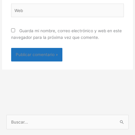
Web
Guarda mi nombre, correo electrónico y web en este
navegador para la próxima vez que comente.
B
u
s