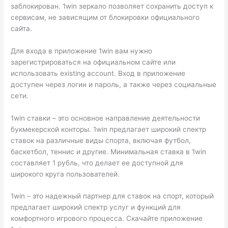
заблокирован. 1win зеркало позволяет сохранить доступ к
сервисам, не зависящим от блокировки официального
сайта.
Для входа в приложение 1win вам нужно
зарегистрироваться на официальном сайте или
использовать existing account. Вход в приложение
доступен через логин и пароль, а также через социальные
сети.
1win ставки – это основное направление деятельности
букмекерской конторы. 1win предлагает широкий спектр
ставок на различные виды спорта, включая футбол,
баскетбол, теннис и другие. Минимальная ставка в 1win
составляет 1 рубль, что делает ее доступной для
широкого круга пользователей.
1win – это надежный партнер для ставок на спорт, который
предлагает широкий спектр услуг и функций для
комфортного игрового процесса. Скачайте приложение