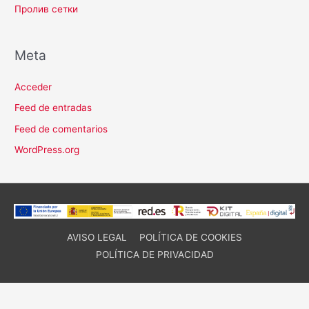
Пролив сетки
Meta
Acceder
Feed de entradas
Feed de comentarios
WordPress.org
AVISO LEGAL
POLÍTICA DE COOKIES
POLÍTICA DE PRIVACIDAD