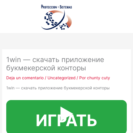
Ir
al
contenido
1win — скачать приложение
букмекерской конторы
Deja un comentario
/
Uncategorized
/ Por
chunty cuty
1win — скачать приложение букмекерской конторы
▶️
ИГРАТЬ