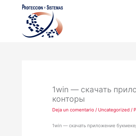
Ir
al
contenido
1win — скачать прил
конторы
Deja un comentario
/
Uncategorized
/ 
1win — скачать приложение букмеке