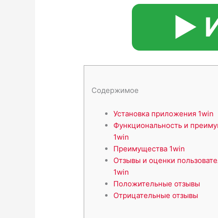
▶️ 
Содержимое
Установка приложения 1win
Функциональность и преим
1win
Преимущества 1win
Отзывы и оценки пользоват
1win
Положительные отзывы
Отрицательные отзывы