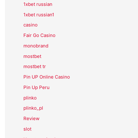
1xbet russian
1xbet russian1
casino
Fair Go Casino
monobrand
mostbet
mostbet tr
Pin UP Online Casino
Pin Up Peru
plinko
plinko_pl
Review
slot