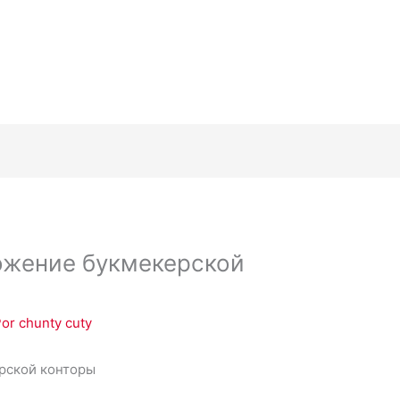
ожение букмекерской
Por
chunty cuty
рской конторы