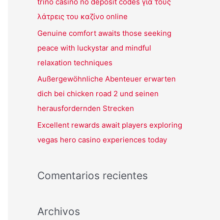
trino casino no deposit codes για τους
r
λάτρεις του καζίνο online
:
Genuine comfort awaits those seeking
peace with luckystar and mindful
relaxation techniques
Außergewöhnliche Abenteuer erwarten
dich bei chicken road 2 und seinen
herausfordernden Strecken
Excellent rewards await players exploring
vegas hero casino experiences today
Comentarios recientes
Archivos