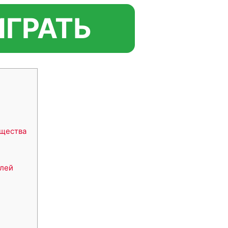
ИГРАТЬ
ущества
елей