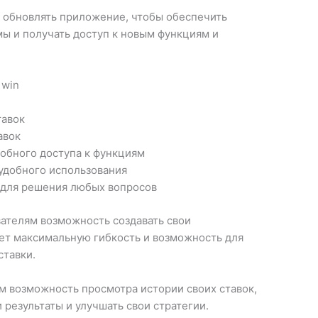
 обновлять приложение, чтобы обеспечить
ы и получать доступ к новым функциям и
1win
тавок
авок
обного доступа к функциям
удобного использования
для решения любых вопросов
вателям возможность создавать свои
ает максимальную гибкость и возможность для
ставки.
м возможность просмотра истории своих ставок,
 результаты и улучшать свои стратегии.