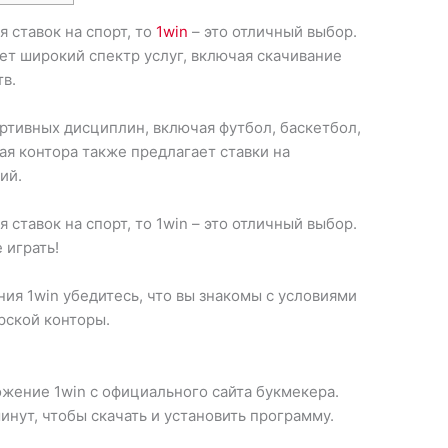
 ставок на спорт, то
1win
– это отличный выбор.
ет широкий спектр услуг, включая скачивание
в.
ртивных дисциплин, включая футбол, баскетбол,
ая контора также предлагает ставки на
ий.
ставок на спорт, то 1win – это отличный выбор.
 играть!
я 1win убедитесь, что вы знакомы с условиями
рской конторы.
ожение 1win с официального сайта букмекера.
инут, чтобы скачать и установить программу.