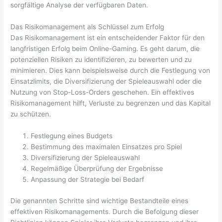
sorgfältige Analyse der verfügbaren Daten.
Das Risikomanagement als Schlüssel zum Erfolg
Das Risikomanagement ist ein entscheidender Faktor für den
langfristigen Erfolg beim Online-Gaming. Es geht darum, die
potenziellen Risiken zu identifizieren, zu bewerten und zu
minimieren. Dies kann beispielsweise durch die Festlegung von
Einsatzlimits, die Diversifizierung der Spieleauswahl oder die
Nutzung von Stop-Loss-Orders geschehen. Ein effektives
Risikomanagement hilft, Verluste zu begrenzen und das Kapital
zu schützen.
Festlegung eines Budgets
Bestimmung des maximalen Einsatzes pro Spiel
Diversifizierung der Spieleauswahl
Regelmäßige Überprüfung der Ergebnisse
Anpassung der Strategie bei Bedarf
Die genannten Schritte sind wichtige Bestandteile eines
effektiven Risikomanagements. Durch die Befolgung dieser