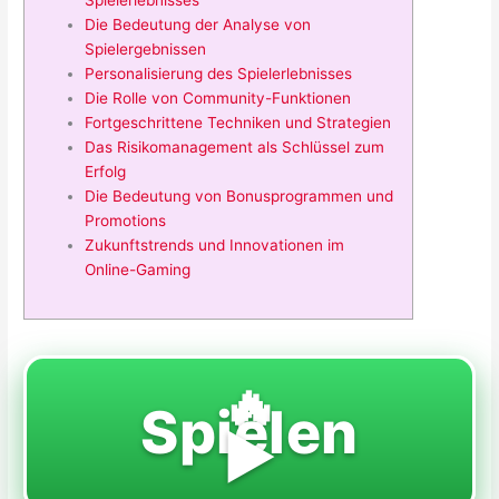
Spielerlebnisses
Die Bedeutung der Analyse von
Spielergebnissen
Personalisierung des Spielerlebnisses
Die Rolle von Community-Funktionen
Fortgeschrittene Techniken und Strategien
Das Risikomanagement als Schlüssel zum
Erfolg
Die Bedeutung von Bonusprogrammen und
Promotions
Zukunftstrends und Innovationen im
Online-Gaming
🔥
Spielen
▶️