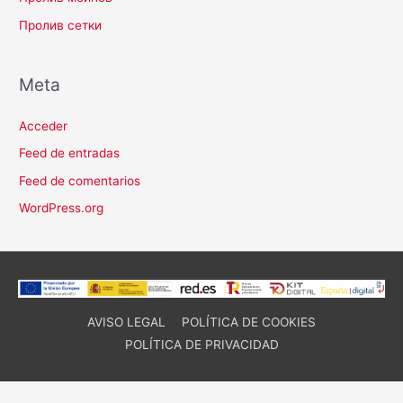
Пролив сетки
Meta
Acceder
Feed de entradas
Feed de comentarios
WordPress.org
AVISO LEGAL
POLÍTICA DE COOKIES
POLÍTICA DE PRIVACIDAD