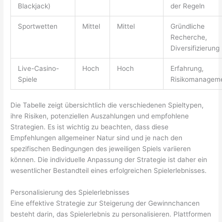
Blackjack)
der Regeln
Sportwetten
Mittel
Mittel
Gründliche
Recherche,
Diversifizierung
Live-Casino-
Hoch
Hoch
Erfahrung,
Spiele
Risikomanagem
Die Tabelle zeigt übersichtlich die verschiedenen Spieltypen,
ihre Risiken, potenziellen Auszahlungen und empfohlene
Strategien. Es ist wichtig zu beachten, dass diese
Empfehlungen allgemeiner Natur sind und je nach den
spezifischen Bedingungen des jeweiligen Spiels variieren
können. Die individuelle Anpassung der Strategie ist daher ein
wesentlicher Bestandteil eines erfolgreichen Spielerlebnisses.
Personalisierung des Spielerlebnisses
Eine effektive Strategie zur Steigerung der Gewinnchancen
besteht darin, das Spielerlebnis zu personalisieren. Plattformen