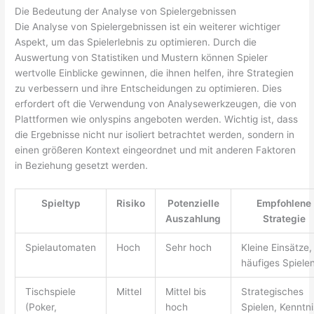
Die Bedeutung der Analyse von Spielergebnissen
Die Analyse von Spielergebnissen ist ein weiterer wichtiger
Aspekt, um das Spielerlebnis zu optimieren. Durch die
Auswertung von Statistiken und Mustern können Spieler
wertvolle Einblicke gewinnen, die ihnen helfen, ihre Strategien
zu verbessern und ihre Entscheidungen zu optimieren. Dies
erfordert oft die Verwendung von Analysewerkzeugen, die von
Plattformen wie
onlyspins
angeboten werden. Wichtig ist, dass
die Ergebnisse nicht nur isoliert betrachtet werden, sondern in
einen größeren Kontext eingeordnet und mit anderen Faktoren
in Beziehung gesetzt werden.
Spieltyp
Risiko
Potenzielle
Empfohlene
Auszahlung
Strategie
Spielautomaten
Hoch
Sehr hoch
Kleine Einsätze,
häufiges Spiele
Tischspiele
Mittel
Mittel bis
Strategisches
(Poker,
hoch
Spielen, Kenntni