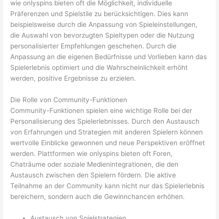
wie
onlyspins
bieten oft die Möglichkeit, individuelle
Präferenzen und Spielstile zu berücksichtigen. Dies kann
beispielsweise durch die Anpassung von Spieleinstellungen,
die Auswahl von bevorzugten Spieltypen oder die Nutzung
personalisierter Empfehlungen geschehen. Durch die
Anpassung an die eigenen Bedürfnisse und Vorlieben kann das
Spielerlebnis optimiert und die Wahrscheinlichkeit erhöht
werden, positive Ergebnisse zu erzielen.
Die Rolle von Community-Funktionen
Community-Funktionen spielen eine wichtige Rolle bei der
Personalisierung des Spielerlebnisses. Durch den Austausch
von Erfahrungen und Strategien mit anderen Spielern können
wertvolle Einblicke gewonnen und neue Perspektiven eröffnet
werden. Plattformen wie
onlyspins
bieten oft Foren,
Chaträume oder soziale Medienintegrationen, die den
Austausch zwischen den Spielern fördern. Die aktive
Teilnahme an der Community kann nicht nur das Spielerlebnis
bereichern, sondern auch die Gewinnchancen erhöhen.
Austausch von Spielstrategien