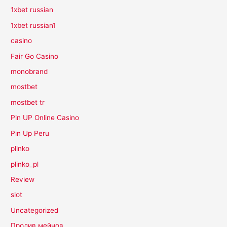
1xbet russian
1xbet russian1
casino
Fair Go Casino
monobrand
mostbet
mostbet tr
Pin UP Online Casino
Pin Up Peru
plinko
plinko_pl
Review
slot
Uncategorized
Пролив мейнов