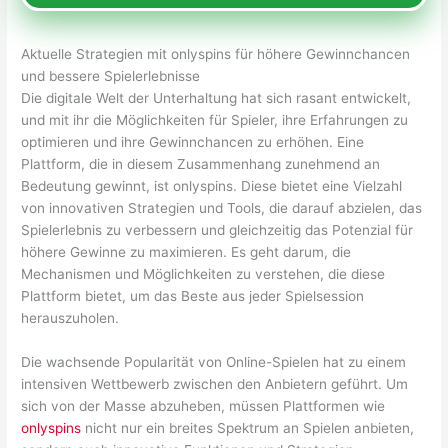
Aktuelle Strategien mit onlyspins für höhere Gewinnchancen
und bessere Spielerlebnisse
Die digitale Welt der Unterhaltung hat sich rasant entwickelt,
und mit ihr die Möglichkeiten für Spieler, ihre Erfahrungen zu
optimieren und ihre Gewinnchancen zu erhöhen. Eine
Plattform, die in diesem Zusammenhang zunehmend an
Bedeutung gewinnt, ist
onlyspins
. Diese bietet eine Vielzahl
von innovativen Strategien und Tools, die darauf abzielen, das
Spielerlebnis zu verbessern und gleichzeitig das Potenzial für
höhere Gewinne zu maximieren. Es geht darum, die
Mechanismen und Möglichkeiten zu verstehen, die diese
Plattform bietet, um das Beste aus jeder Spielsession
herauszuholen.
Die wachsende Popularität von Online-Spielen hat zu einem
intensiven Wettbewerb zwischen den Anbietern geführt. Um
sich von der Masse abzuheben, müssen Plattformen wie
onlyspins
nicht nur ein breites Spektrum an Spielen anbieten,