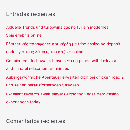
s
c
Entradas recientes
a
Aktuelle Trends und turbowinz casino für ein modernes
r
Spielerlebnis online
p
o
Εξαιρετικές προσφορές και κέρδη με trino casino no deposit
r
codes για τους λάτρεις του καζίνο online
:
Genuine comfort awaits those seeking peace with luckystar
and mindful relaxation techniques
Außergewöhnliche Abenteuer erwarten dich bei chicken road 2
und seinen herausfordernden Strecken
Excellent rewards await players exploring vegas hero casino
experiences today
Comentarios recientes