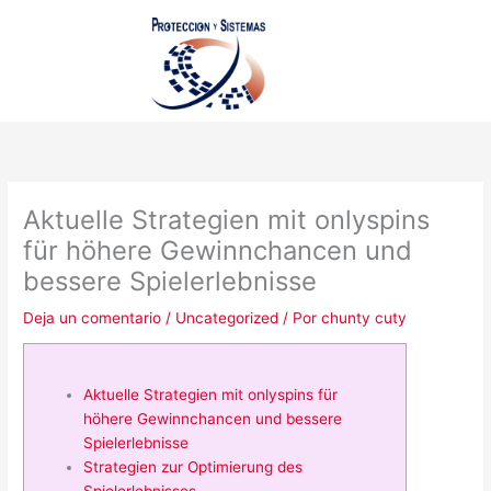
Ir
al
contenido
Aktuelle Strategien mit onlyspins
für höhere Gewinnchancen und
bessere Spielerlebnisse
Deja un comentario
/
Uncategorized
/ Por
chunty cuty
Aktuelle Strategien mit onlyspins für
höhere Gewinnchancen und bessere
Spielerlebnisse
Strategien zur Optimierung des