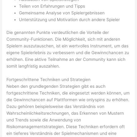
Teilen von Erfahrungen und Tipps
Gemeinsame Analyse von Spielergebnissen
Unterstützung und Motivation durch andere Spieler
Die genannten Punkte verdeutlichen die Vorteile der
Community-Funktionen. Die Möglichkeit, sich mit anderen
Spielern auszutauschen, ist ein wertvolles Instrument, um das
eigene Spielerlebnis zu verbessern und die Gewinnchancen zu
erhöhen. Eine aktive Teilnahme an der Community kann sich
somit langfristig auszahlen.
Fortgeschrittene Techniken und Strategien
Neben den grundlegenden Strategien gibt es auch
fortgeschrittene Techniken, die eingesetzt werden können, um
die Gewinnchancen auf Plattformen wie
onlyspins
zu erhöhen.
Dazu gehören beispielsweise das Verständnis von
Wahrscheinlichkeitsrechnungen, das Erkennen von Mustern
und Trends sowie die Anwendung von
Risikomanagementstrategien. Diese Techniken erfordern oft
ein tieferes Verständnis der Spielmechanismen und eine