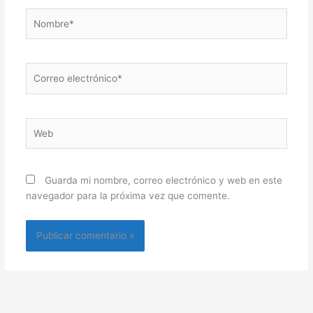
Nombre*
Correo
electrónico*
Web
Guarda mi nombre, correo electrónico y web en este
navegador para la próxima vez que comente.