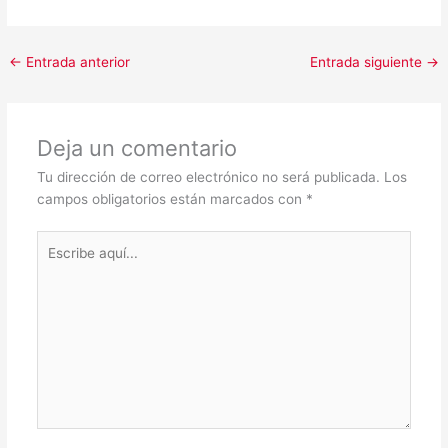
←
Entrada anterior
Entrada siguiente
→
Deja un comentario
Tu dirección de correo electrónico no será publicada.
Los
campos obligatorios están marcados con
*
Escribe
aquí...