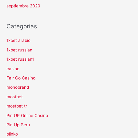
septiembre 2020
Categorías
1xbet arabic
1xbet russian
1xbet russian1
casino
Fair Go Casino
monobrand
mostbet
mostbet tr
Pin UP Online Casino
Pin Up Peru
plinko