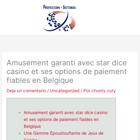
Ir
al
contenido
Amusement garanti avec star dice
casino et ses options de paiement
fiables en Belgique
Deja un comentario
/
Uncategorized
/ Por
chunty cuty
Amusement garanti avec star dice casino
et ses options de paiement fiables en
Belgique
Une Gamme Époustouflante de Jeux de