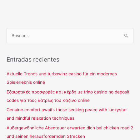
B
u
s
c
Entradas recientes
a
Aktuelle Trends und turbowinz casino für ein modernes
r
Spielerlebnis online
p
o
Εξαιρετικές προσφορές και κέρδη με trino casino no deposit
r
codes για τους λάτρεις του καζίνο online
:
Genuine comfort awaits those seeking peace with luckystar
and mindful relaxation techniques
Außergewöhnliche Abenteuer erwarten dich bei chicken road 2
und seinen herausfordernden Strecken