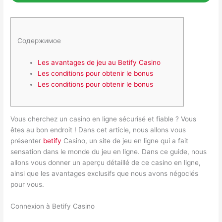
Содержимое
Les avantages de jeu au Betify Casino
Les conditions pour obtenir le bonus
Les conditions pour obtenir le bonus
Vous cherchez un casino en ligne sécurisé et fiable ? Vous
êtes au bon endroit ! Dans cet article, nous allons vous
présenter
betify
Casino, un site de jeu en ligne qui a fait
sensation dans le monde du jeu en ligne. Dans ce guide, nous
allons vous donner un aperçu détaillé de ce casino en ligne,
ainsi que les avantages exclusifs que nous avons négociés
pour vous.
Connexion à Betify Casino