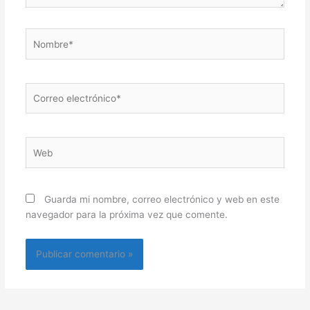
Nombre*
Correo
electrónico*
Web
Guarda mi nombre, correo electrónico y web en este
navegador para la próxima vez que comente.