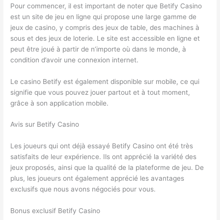
Pour commencer, il est important de noter que Betify Casino
est un site de jeu en ligne qui propose une large gamme de
jeux de casino, y compris des jeux de table, des machines à
sous et des jeux de loterie. Le site est accessible en ligne et
peut être joué à partir de n’importe où dans le monde, à
condition d’avoir une connexion internet.
Le casino Betify est également disponible sur mobile, ce qui
signifie que vous pouvez jouer partout et à tout moment,
grâce à son application mobile.
Avis sur Betify Casino
Les joueurs qui ont déjà essayé Betify Casino ont été très
satisfaits de leur expérience. Ils ont apprécié la variété des
jeux proposés, ainsi que la qualité de la plateforme de jeu. De
plus, les joueurs ont également apprécié les avantages
exclusifs que nous avons négociés pour vous.
Bonus exclusif Betify Casino