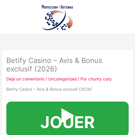
Ir
al
contenido
Betify Casino – Avis & Bonus
exclusif (2026)
Deja un comentario
/
Uncategorized
/ Por
chunty cuty
Betify Casino – Avis & Bonus exclusif (2026)
▶️
JOUER