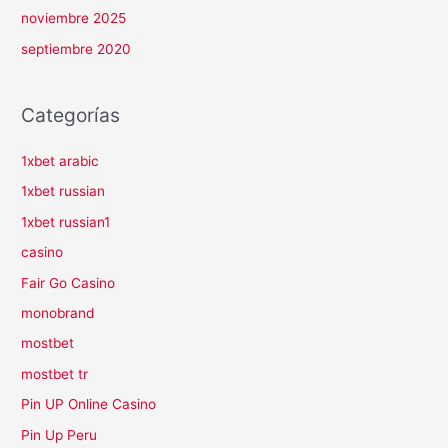
noviembre 2025
septiembre 2020
Categorías
1xbet arabic
1xbet russian
1xbet russian1
casino
Fair Go Casino
monobrand
mostbet
mostbet tr
Pin UP Online Casino
Pin Up Peru