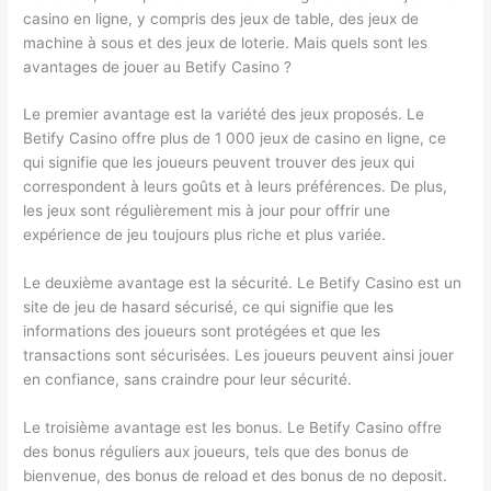
casino en ligne, y compris des jeux de table, des jeux de
machine à sous et des jeux de loterie. Mais quels sont les
avantages de jouer au Betify Casino ?
Le premier avantage est la variété des jeux proposés. Le
Betify Casino offre plus de 1 000 jeux de casino en ligne, ce
qui signifie que les joueurs peuvent trouver des jeux qui
correspondent à leurs goûts et à leurs préférences. De plus,
les jeux sont régulièrement mis à jour pour offrir une
expérience de jeu toujours plus riche et plus variée.
Le deuxième avantage est la sécurité. Le Betify Casino est un
site de jeu de hasard sécurisé, ce qui signifie que les
informations des joueurs sont protégées et que les
transactions sont sécurisées. Les joueurs peuvent ainsi jouer
en confiance, sans craindre pour leur sécurité.
Le troisième avantage est les bonus. Le Betify Casino offre
des bonus réguliers aux joueurs, tels que des bonus de
bienvenue, des bonus de reload et des bonus de no deposit.