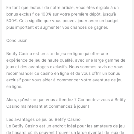
En tant que lecteur de notre article, vous êtes éligible à un
bonus exclusif de 100% sur votre première dépôt, jusqu’à
500€. Cela signifie que vous pouvez jouer avec un budget
plus important et augmenter vos chances de gagner.
Conclusion
Betify Casino est un site de jeu en ligne qui offre une
expérience de jeu de haute qualité, avec une large gamme de
jeux et des avantages exclusifs. Nous sommes ravis de vous
recommander ce casino en ligne et de vous offrir un bonus
exclusif pour vous aider à commencer votre aventure de jeu
en ligne.
Alors, qu’est-ce que vous attendez ? Connectez-vous à Betify
Casino maintenant et commencez à jouer !
Les avantages de jeu au Betify Casino
Le Betify Casino est un endroit idéal pour les amateurs de jeu
de hasard, où ils peuvent trouver un large éventail de jeux de