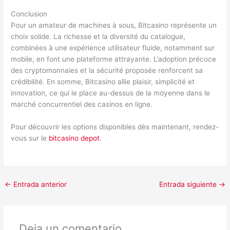
Conclusion
Pour un amateur de machines à sous, Bitcasino représente un
choix solide. La richesse et la diversité du catalogue,
combinées à une expérience utilisateur fluide, notamment sur
mobile, en font une plateforme attrayante. L’adoption précoce
des cryptomonnaies et la sécurité proposée renforcent sa
crédibilité. En somme, Bitcasino allie plaisir, simplicité et
innovation, ce qui le place au-dessus de la moyenne dans le
marché concurrentiel des casinos en ligne.
Pour découvrir les options disponibles dès maintenant, rendez-
vous sur le
bitcasino depot
.
←
Entrada anterior
Entrada siguiente
→
Deja un comentario