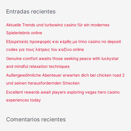
s
c
Entradas recientes
a
Aktuelle Trends und turbowinz casino für ein modernes
r
Spielerlebnis online
p
o
Εξαιρετικές προσφορές και κέρδη με trino casino no deposit
r
codes για τους λάτρεις του καζίνο online
:
Genuine comfort awaits those seeking peace with luckystar
and mindful relaxation techniques
Außergewöhnliche Abenteuer erwarten dich bei chicken road 2
und seinen herausfordernden Strecken
Excellent rewards await players exploring vegas hero casino
experiences today
Comentarios recientes