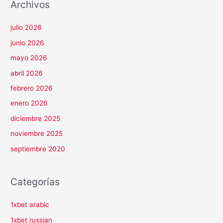
Archivos
julio 2026
junio 2026
mayo 2026
abril 2026
febrero 2026
enero 2026
diciembre 2025
noviembre 2025
septiembre 2020
Categorías
1xbet arabic
1xbet russian