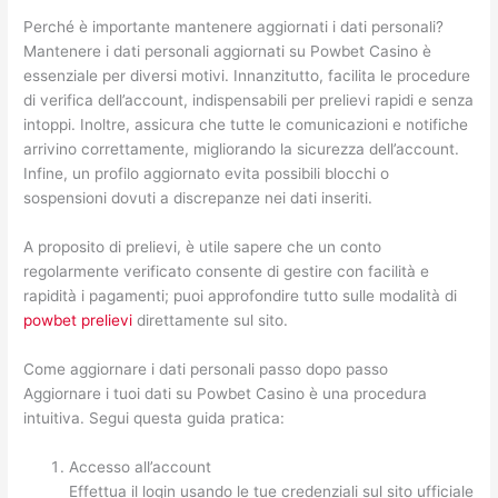
Perché è importante mantenere aggiornati i dati personali?
Mantenere i dati personali aggiornati su Powbet Casino è
essenziale per diversi motivi. Innanzitutto, facilita le procedure
di verifica dell’account, indispensabili per prelievi rapidi e senza
intoppi. Inoltre, assicura che tutte le comunicazioni e notifiche
arrivino correttamente, migliorando la sicurezza dell’account.
Infine, un profilo aggiornato evita possibili blocchi o
sospensioni dovuti a discrepanze nei dati inseriti.
A proposito di prelievi, è utile sapere che un conto
regolarmente verificato consente di gestire con facilità e
rapidità i pagamenti; puoi approfondire tutto sulle modalità di
powbet prelievi
direttamente sul sito.
Come aggiornare i dati personali passo dopo passo
Aggiornare i tuoi dati su Powbet Casino è una procedura
intuitiva. Segui questa guida pratica:
Accesso all’account
Effettua il login usando le tue credenziali sul sito ufficiale