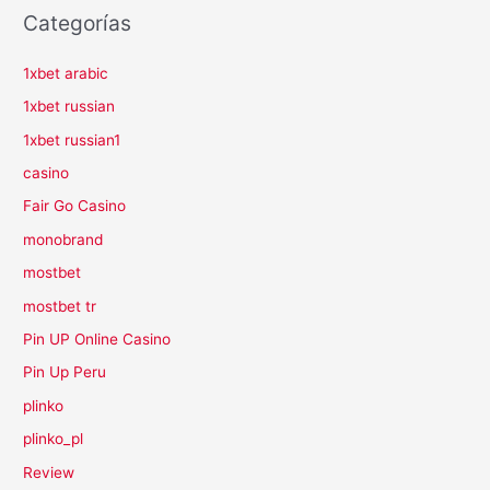
Categorías
1xbet arabic
1xbet russian
1xbet russian1
casino
Fair Go Casino
monobrand
mostbet
mostbet tr
Pin UP Online Casino
Pin Up Peru
plinko
plinko_pl
Review