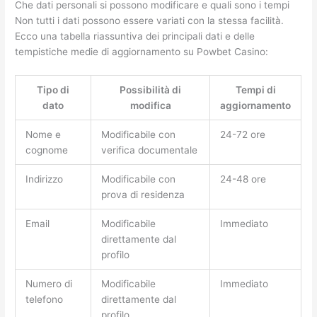
Che dati personali si possono modificare e quali sono i tempi
Non tutti i dati possono essere variati con la stessa facilità.
Ecco una tabella riassuntiva dei principali dati e delle
tempistiche medie di aggiornamento su Powbet Casino:
Tipo di
Possibilità di
Tempi di
dato
modifica
aggiornamento
Nome e
Modificabile con
24-72 ore
cognome
verifica documentale
Indirizzo
Modificabile con
24-48 ore
prova di residenza
Email
Modificabile
Immediato
direttamente dal
profilo
Numero di
Modificabile
Immediato
telefono
direttamente dal
profilo