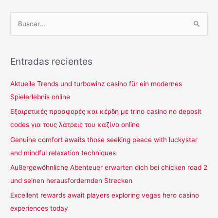
B
u
s
c
Entradas recientes
a
Aktuelle Trends und turbowinz casino für ein modernes
r
Spielerlebnis online
p
o
Εξαιρετικές προσφορές και κέρδη με trino casino no deposit
r
codes για τους λάτρεις του καζίνο online
:
Genuine comfort awaits those seeking peace with luckystar
and mindful relaxation techniques
Außergewöhnliche Abenteuer erwarten dich bei chicken road 2
und seinen herausfordernden Strecken
Excellent rewards await players exploring vegas hero casino
experiences today