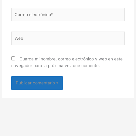
Correo
electrónico*
Web
Guarda mi nombre, correo electrónico y web en este
navegador para la próxima vez que comente.