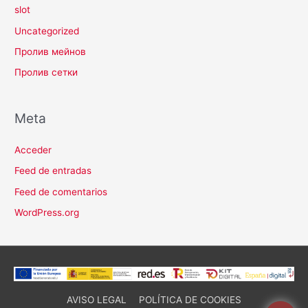
slot
Uncategorized
Пролив мейнов
Пролив сетки
Meta
Acceder
Feed de entradas
Feed de comentarios
WordPress.org
AVISO LEGAL
POLÍTICA DE COOKIES