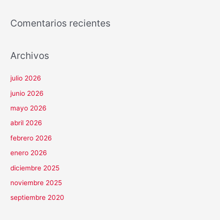
Comentarios recientes
Archivos
julio 2026
junio 2026
mayo 2026
abril 2026
febrero 2026
enero 2026
diciembre 2025
noviembre 2025
septiembre 2020