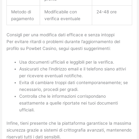
Metodo di
Modificabile con
24-48 ore
pagamento
verifica eventuale
Consigli per una modifica dati efficace e senza intoppi
Per evitare ritardi o problemi durante l’aggiornamento del
profilo su Powbet Casino, segui questi suggerimenti:
Usa documenti ufficiali e leggibili per la verifica.
Assicurati che l’indirizzo email e il telefono siano attivi
per ricevere eventuali notifiche.
Evita di cambiare troppi dati contemporaneamente; se
necessario, procedi per gradi.
Controlla che le informazioni corrispondano
esattamente a quelle riportate nei tuoi documenti
ufficiali.
Infine, tieni presente che la piattaforma garantisce la massima
sicurezza grazie a sistemi di crittografia avanzati, mantenendo
riservati tutti i dati sensibili.