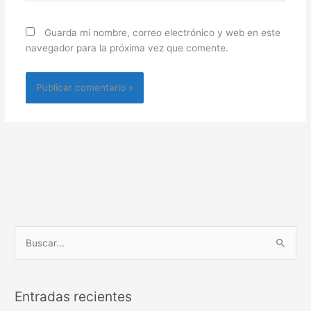
Guarda mi nombre, correo electrónico y web en este
navegador para la próxima vez que comente.
B
u
s
c
Entradas recientes
a