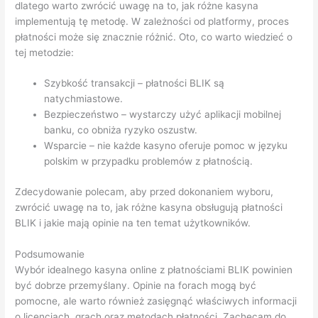
dlatego warto zwrócić uwagę na to, jak różne kasyna
implementują tę metodę. W zależności od platformy, proces
płatności może się znacznie różnić. Oto, co warto wiedzieć o
tej metodzie:
Szybkość transakcji – płatności BLIK są
natychmiastowe.
Bezpieczeństwo – wystarczy użyć aplikacji mobilnej
banku, co obniża ryzyko oszustw.
Wsparcie – nie każde kasyno oferuje pomoc w języku
polskim w przypadku problemów z płatnością.
Zdecydowanie polecam, aby przed dokonaniem wyboru,
zwrócić uwagę na to, jak różne kasyna obsługują płatności
BLIK i jakie mają opinie na ten temat użytkowników.
Podsumowanie
Wybór idealnego kasyna online z płatnościami BLIK powinien
być dobrze przemyślany. Opinie na forach mogą być
pomocne, ale warto również zasięgnąć właściwych informacji
o licencjach, grach oraz metodach płatności. Zachęcam do