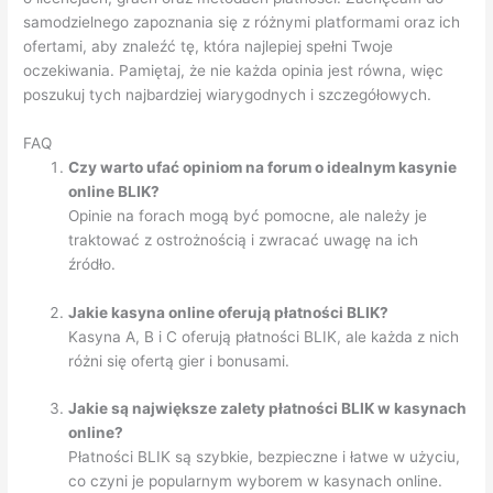
samodzielnego zapoznania się z różnymi platformami oraz ich
ofertami, aby znaleźć tę, która najlepiej spełni Twoje
oczekiwania. Pamiętaj, że nie każda opinia jest równa, więc
poszukuj tych najbardziej wiarygodnych i szczegółowych.
FAQ
Czy warto ufać opiniom na forum o idealnym kasynie
online BLIK?
Opinie na forach mogą być pomocne, ale należy je
traktować z ostrożnością i zwracać uwagę na ich
źródło.
Jakie kasyna online oferują płatności BLIK?
Kasyna A, B i C oferują płatności BLIK, ale każda z nich
różni się ofertą gier i bonusami.
Jakie są największe zalety płatności BLIK w kasynach
online?
Płatności BLIK są szybkie, bezpieczne i łatwe w użyciu,
co czyni je popularnym wyborem w kasynach online.