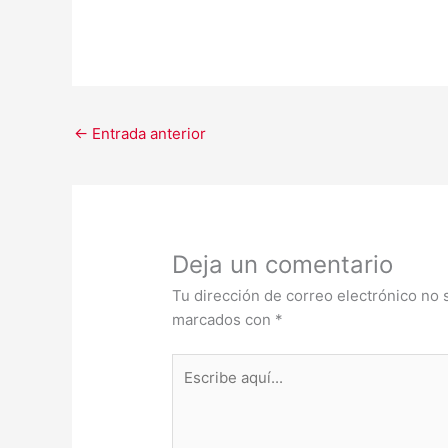
←
Entrada anterior
Deja un comentario
Tu dirección de correo electrónico no 
marcados con
*
Escribe
aquí...