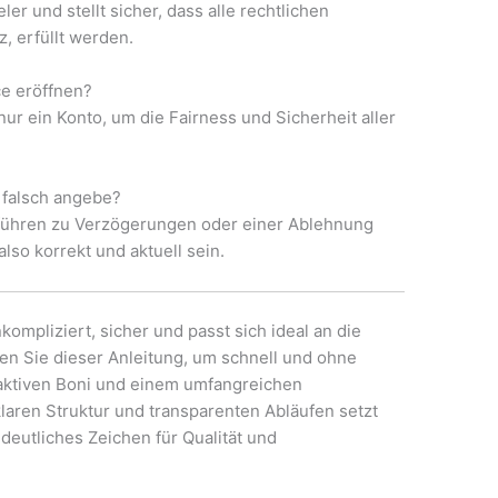
er und stellt sicher, dass alle rechtlichen
, erfüllt werden.
ce eröffnen?
 nur ein Konto, um die Fairness und Sicherheit aller
 falsch angebe?
führen zu Verzögerungen oder einer Ablehnung
also korrekt und aktuell sein.
kompliziert, sicher und passt sich ideal an die
en Sie dieser Anleitung, um schnell und ohne
aktiven Boni und einem umfangreichen
 klaren Struktur und transparenten Abläufen setzt
 deutliches Zeichen für Qualität und