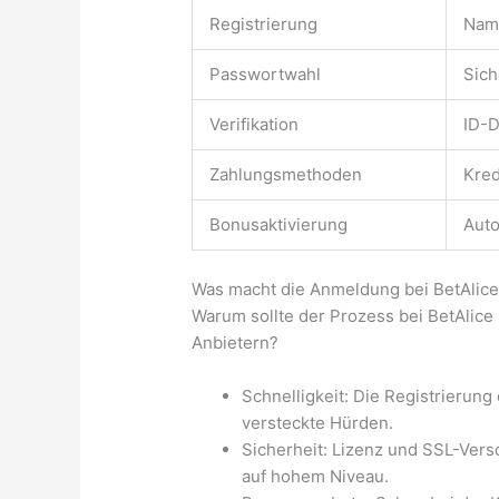
Registrierung
Name
Passwortwahl
Sich
Verifikation
ID-
Zahlungsmethoden
Kred
Bonusaktivierung
Auto
Was macht die Anmeldung bei BetAlic
Warum sollte der Prozess bei BetAlice 
Anbietern?
Schnelligkeit: Die Registrierung
versteckte Hürden.
Sicherheit: Lizenz und SSL-Ver
auf hohem Niveau.