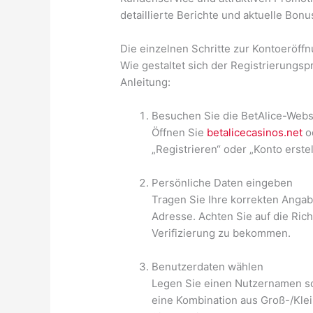
detaillierte Berichte und aktuelle Bon
Die einzelnen Schritte zur Kontoeröffn
Wie gestaltet sich der Registrierungsp
Anleitung:
Besuchen Sie die BetAlice-Webs
Öffnen Sie
betalicecasinos.net
od
„Registrieren“ oder „Konto erstel
Persönliche Daten eingeben
Tragen Sie Ihre korrekten Anga
Adresse. Achten Sie auf die Rich
Verifizierung zu bekommen.
Benutzerdaten wählen
Legen Sie einen Nutzernamen sow
eine Kombination aus Groß-/Kle