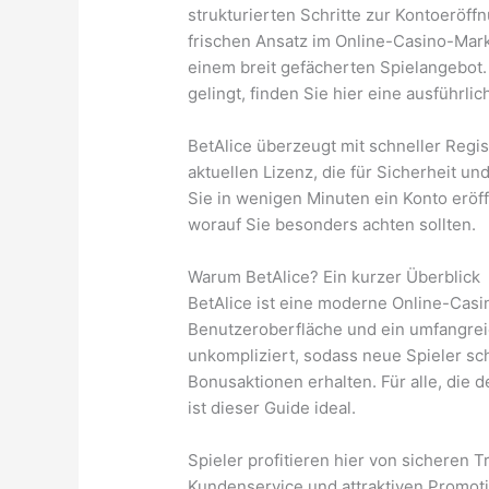
strukturierten Schritte zur Kontoeröffn
frischen Ansatz im Online-Casino-Mark
einem breit gefächerten Spielangebot. 
gelingt, finden Sie hier eine ausführlic
BetAlice überzeugt mit schneller Regis
aktuellen Lizenz, die für Sicherheit un
Sie in wenigen Minuten ein Konto erö
worauf Sie besonders achten sollten.
Warum BetAlice? Ein kurzer Überblick
BetAlice ist eine moderne Online-Casino
Benutzeroberfläche und ein umfangreic
unkompliziert, sodass neue Spieler sc
Bonusaktionen erhalten. Für alle, die 
ist dieser Guide ideal.
Spieler profitieren hier von sicheren 
Kundenservice und attraktiven Promot