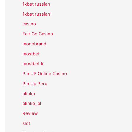
1xbet russian
1xbet russian1
casino
Fair Go Casino
monobrand
mostbet
mostbet tr
Pin UP Online Casino
Pin Up Peru
plinko
plinko_pl
Review
slot