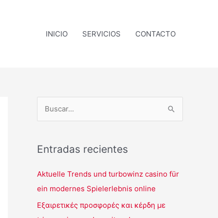
INICIO
SERVICIOS
CONTACTO
B
u
s
c
Entradas recientes
a
Aktuelle Trends und turbowinz casino für
r
ein modernes Spielerlebnis online
p
Εξαιρετικές προσφορές και κέρδη με
o