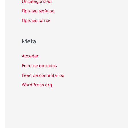
Uncategorized
Пролив мейнов
Пролив сетки
Meta
Acceder
Feed de entradas
Feed de comentarios
WordPress.org