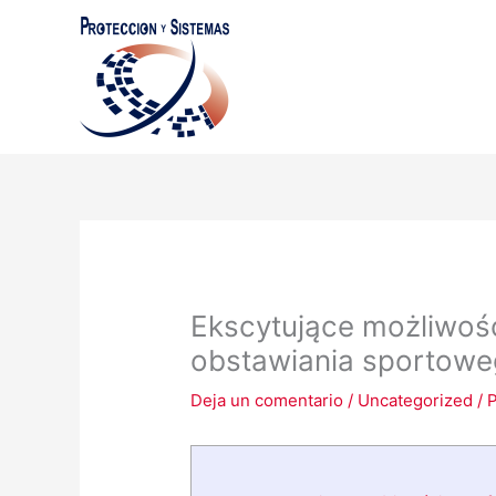
Ir
al
contenido
Ekscytujące możliwośc
obstawiania sportowe
Deja un comentario
/
Uncategorized
/ 