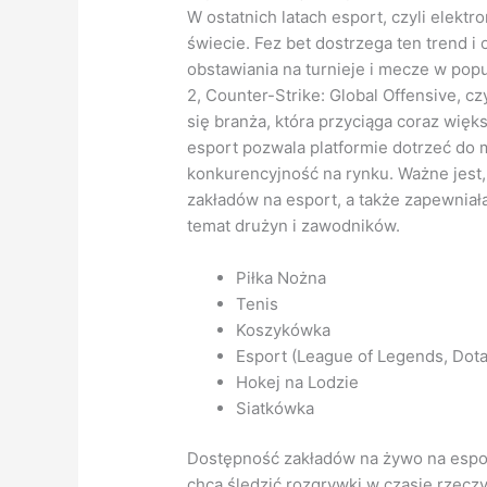
W ostatnich latach esport, czyli elekt
świecie. Fez bet dostrzega ten trend 
obstawiania na turnieje i mecze w popu
2, Counter-Strike: Global Offensive, cz
się branża, która przyciąga coraz więk
esport pozwala platformie dotrzeć do 
konkurencyjność na rynku. Ważne jest,
zakładów na esport, a także zapewniała
temat drużyn i zawodników.
Piłka Nożna
Tenis
Koszykówka
Esport (League of Legends, Dota
Hokej na Lodzie
Siatkówka
Dostępność zakładów na żywo na esport
chcą śledzić rozgrywki w czasie rzecz