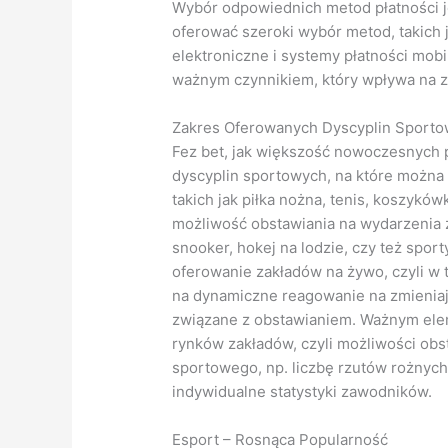
Wybór odpowiednich metod płatności j
oferować szeroki wybór metod, takich 
elektroniczne i systemy płatności mob
ważnym czynnikiem, który wpływa na z
Zakres Oferowanych Dyscyplin Sport
Fez bet, jak większość nowoczesnych p
dyscyplin sportowych, na które można 
takich jak piłka nożna, tenis, koszyków
możliwość obstawiania na wydarzenia z 
snooker, hokej na lodzie, czy też spor
oferowanie zakładów na żywo, czyli w 
na dynamiczne reagowanie na zmieniają
związane z obstawianiem. Ważnym ele
rynków zakładów, czyli możliwości ob
sportowego, np. liczbę rzutów rożnych,
indywidualne statystyki zawodników.
Esport – Rosnąca Popularność