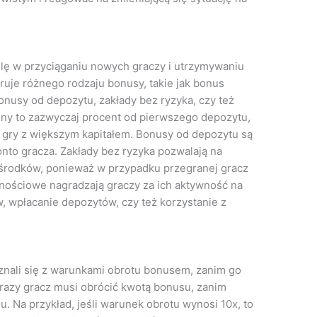
lę w przyciąganiu nowych graczy i utrzymywaniu
feruje różnego rodzaju bonusy, takie jak bonus
nusy od depozytu, zakłady bez ryzyka, czy też
lny to zazwyczaj procent od pierwszego depozytu,
 gry z większym kapitałem. Bonusy od depozytu są
nto gracza. Zakłady bez ryzyka pozwalają na
y środków, ponieważ w przypadku przegranej gracz
lnościowe nagradzają graczy za ich aktywność na
w, wpłacanie depozytów, czy też korzystanie z
znali się z warunkami obrotu bonusem, zanim go
e razy gracz musi obrócić kwotą bonusu, zanim
. Na przykład, jeśli warunek obrotu wynosi 10x, to