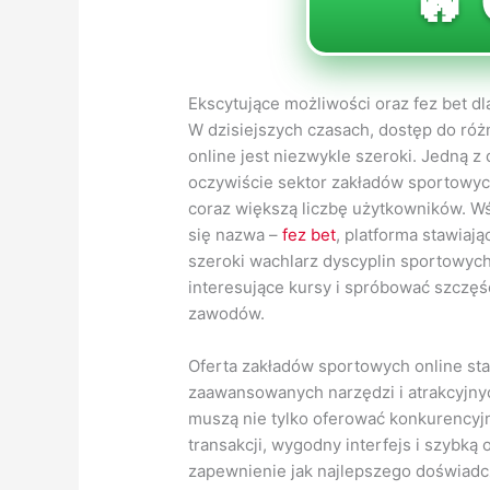
🔥 
Ekscytujące możliwości oraz fez bet d
W dzisiejszych czasach, dostęp do ró
online jest niezwykle szeroki. Jedną z
oczywiście sektor zakładów sportowych,
coraz większą liczbę użytkowników. Wś
się nazwa –
fez bet
, platforma stawiaj
szeroki wachlarz dyscyplin sportowych
interesujące kursy i spróbować szczę
zawodów.
Oferta zakładów sportowych online sta
zaawansowanych narzędzi i atrakcyjnych
muszą nie tylko oferować konkurencyj
transakcji, wygodny interfejs i szybką 
zapewnienie jak najlepszego doświadc