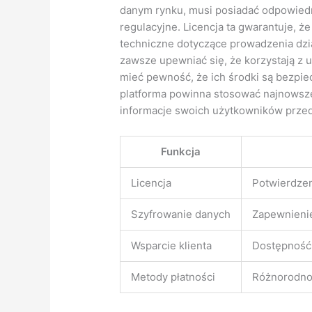
danym rynku, musi posiadać odpowied
regulacyjne. Licencja ta gwarantuje, ż
techniczne dotyczące prowadzenia dzia
zawsze upewniać się, że korzystają z u
mieć pewność, że ich środki są bezpie
platforma powinna stosować najnowsze
informacje swoich użytkowników prze
Funkcja
Licencja
Potwierdzen
Szyfrowanie danych
Zapewnienie
Wsparcie klienta
Dostępność
Metody płatności
Różnorodno