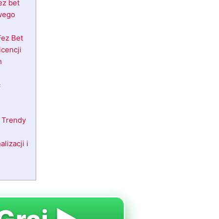
ez bet
owego
Fez Bet
cencji
n
ć
i Trendy
izacji i