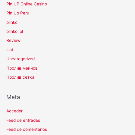
Pin UP Online Casino
Pin Up Peru
plinko
plinko_pl
Review
slot
Uncategorized
Пролив мейнов
Пролив сетки
Meta
Acceder
Feed de entradas
Feed de comentarios