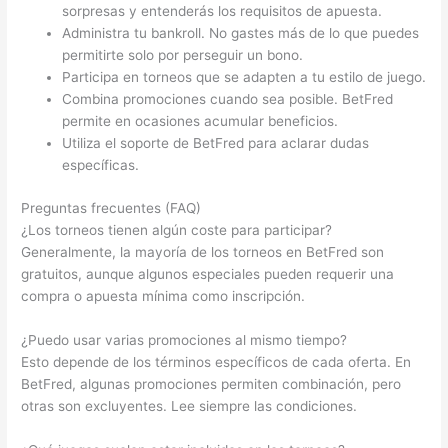
sorpresas y entenderás los requisitos de apuesta.
Administra tu bankroll. No gastes más de lo que puedes
permitirte solo por perseguir un bono.
Participa en torneos que se adapten a tu estilo de juego.
Combina promociones cuando sea posible. BetFred
permite en ocasiones acumular beneficios.
Utiliza el soporte de BetFred para aclarar dudas
específicas.
Preguntas frecuentes (FAQ)
¿Los torneos tienen algún coste para participar?
Generalmente, la mayoría de los torneos en BetFred son
gratuitos, aunque algunos especiales pueden requerir una
compra o apuesta mínima como inscripción.
¿Puedo usar varias promociones al mismo tiempo?
Esto depende de los términos específicos de cada oferta. En
BetFred, algunas promociones permiten combinación, pero
otras son excluyentes. Lee siempre las condiciones.