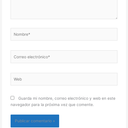
Nombre*
Correo
electrónico*
Web
Guarda mi nombre, correo electrónico y web en este
navegador para la próxima vez que comente.