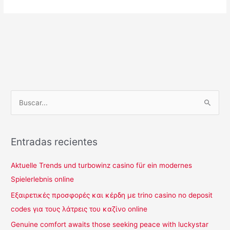
B
u
s
c
Entradas recientes
a
Aktuelle Trends und turbowinz casino für ein modernes
r
Spielerlebnis online
p
o
Εξαιρετικές προσφορές και κέρδη με trino casino no deposit
r
codes για τους λάτρεις του καζίνο online
:
Genuine comfort awaits those seeking peace with luckystar