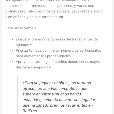
promovidos por proveedores específicos, y varios con
distintos requisitos mínimos de apuesta. Esto obliga a elegir
bien cuándo y en qué torneo entrar.
Para sacar ventaja:
Evalúa el premio y la duración del torneo antes de
apuntarte.
Prioriza torneos con menor número de participantes
para aumentar tus probabilidades.
Aprovecha tus juegos favoritos donde tienes mayor
destreza o mejor RTP.
«Para un jugador habitual, los torneos
ofrecen un añadido competitivo que
supera en valor a muchos bonos
estándar», comenta un veterano jugador
que ha ganado premios recurrentes en
BetFred.