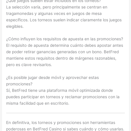
¿Qué juegos suelen estar incluidos en los torneos?
La selección varía, pero principalmente se centran en
tragamonedas y algunas veces en juegos de mesa
específicos. Los torneos suelen indicar claramente los juegos
elegibles.
¿Cómo influyen los requisitos de apuesta en las promociones?
El requisito de apuesta determina cuánto debes apostar antes
de poder retirar ganancias generadas con un bono. BetFred
mantiene estos requisitos dentro de márgenes razonables,
pero es clave revisarlos.
¿Es posible jugar desde móvil y aprovechar estas
promociones?
Sí, BetFred tiene una plataforma móvil optimizada donde
puedes participar en torneos y reclamar promociones con la
misma facilidad que en escritorio.
En definitiva, los torneos y promociones son herramientas
poderosas en BetFred Casino si sabes cuándo y cómo usarlas.