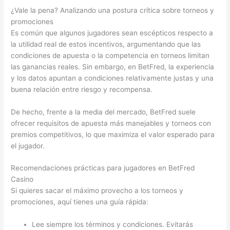
¿Vale la pena? Analizando una postura crítica sobre torneos y
promociones
Es común que algunos jugadores sean escépticos respecto a
la utilidad real de estos incentivos, argumentando que las
condiciones de apuesta o la competencia en torneos limitan
las ganancias reales. Sin embargo, en BetFred, la experiencia
y los datos apuntan a condiciones relativamente justas y una
buena relación entre riesgo y recompensa.
De hecho, frente a la media del mercado, BetFred suele
ofrecer requisitos de apuesta más manejables y torneos con
premios competitivos, lo que maximiza el valor esperado para
el jugador.
Recomendaciones prácticas para jugadores en BetFred
Casino
Si quieres sacar el máximo provecho a los torneos y
promociones, aquí tienes una guía rápida:
Lee siempre los términos y condiciones. Evitarás