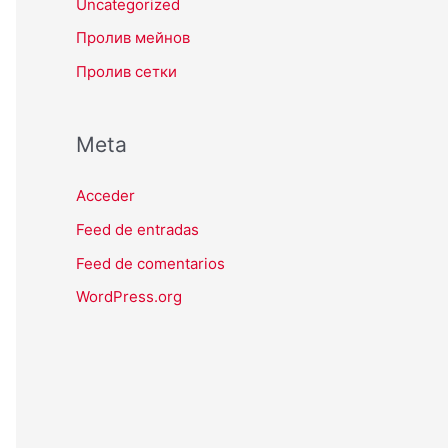
Uncategorized
Пролив мейнов
Пролив сетки
Meta
Acceder
Feed de entradas
Feed de comentarios
WordPress.org