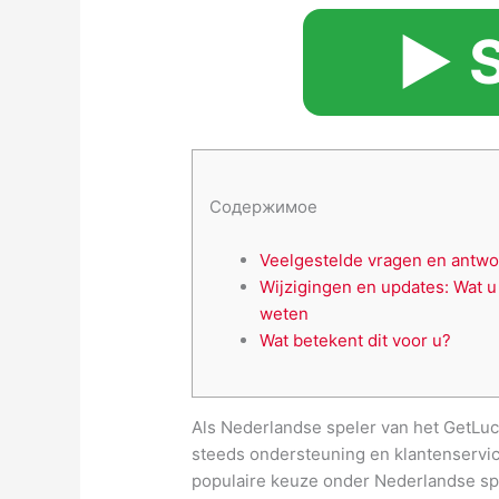
▶️ 
Содержимое
Veelgestelde vragen en antw
Wijzigingen en updates: Wat 
weten
Wat betekent dit voor u?
Als Nederlandse speler van het GetLuck
steeds ondersteuning en klantenservic
populaire keuze onder Nederlandse spel