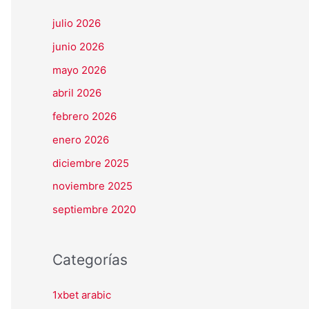
julio 2026
junio 2026
mayo 2026
abril 2026
febrero 2026
enero 2026
diciembre 2025
noviembre 2025
septiembre 2020
Categorías
1xbet arabic