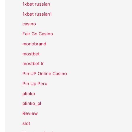
1xbet russian
1xbet russian1
casino
Fair Go Casino
monobrand
mostbet
mostbet tr
Pin UP Online Casino
Pin Up Peru
plinko
plinko_pl
Review
slot