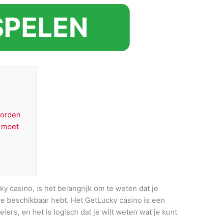
SPELEN
oorden
u moet
y casino, is het belangrijk om te weten dat je
e beschikbaar hebt. Het GetLucky casino is een
ers, en het is logisch dat je wilt weten wat je kunt