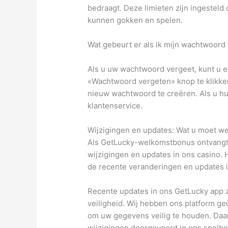
bedraagt. Deze limieten zijn ingesteld o
kunnen gokken en spelen.
Wat gebeurt er als ik mijn wachtwoord
Als u uw wachtwoord vergeet, kunt u 
«Wachtwoord vergeten» knop te klikken
nieuw wachtwoord te creëren. Als u hu
klantenservice.
Wijzigingen en updates: Wat u moet w
Als GetLucky-welkomstbonus ontvangt u
wijzigingen en updates in ons casino. 
de recente veranderingen en updates i
Recente updates in ons GetLucky app z
veiligheid. Wij hebben ons platform g
om uw gegevens veilig te houden. Daar
wijzigingen doorgevoerd in ons spelbel