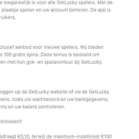
 toegankelijk is voor alle GetLucky spelers. Met de
k plaatsje spelen en uw account beheren. De app is
uikers.
lusief aanbod voor nieuwe spelers. Wij bieden
 100 gratis spins. Deze bonus is bedoeld om
en met hun gok- en spelavontuur bij GetLucky.
loggen op de GetLucky website of via de GetLucky
evens, zoals uw wachtwoord en uw bankgegevens,
nis en uw balans controleren.
tlimieten?
edraagt €0,10, terwijl de maximum-inzetlimiet €100