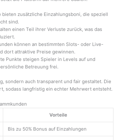
bieten zusätzliche Einzahlungsboni, die speziell
cht sind.
lten einen Teil ihrer Verluste zurück, was das
uziert.
unden können an bestimmten Slots- oder Live-
 dort attraktive Preise gewinnen.
 Punkte steigen Spieler in Levels auf und
ersönliche Betreuung frei.
g, sondern auch transparent und fair gestaltet. Die
, sodass langfristig ein echter Mehrwert entsteht.
 Stammkunden
Vorteile
Bis zu 50% Bonus auf Einzahlungen