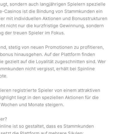
ugt, sondern auch langjährigen Spielern spezielle
line-Casinos ist die Bindung von Stammkunden ein
hier mit individuellen Aktionen und Bonusstrukturen
teht nicht nur die kurzfristige Gewinnung, sondern
g der treuen Spieler im Fokus.
end, stetig von neuen Promotionen zu profitieren,
bonus hinausgehen. Auf der Plattform finden
e gezielt auf die Loyalität zugeschnitten sind. Wer
ammkunden nicht vergisst, erhält bei Spinline
ote.
ieren registrierte Spieler von einem attraktiven
ghlight liegt in den speziellen Aktionen für die
 Wochen und Monate steigern.
ler?
nline ist so gestaltet, dass es Stammkunden
 setzt die Plattform auf mehrere Säulen: