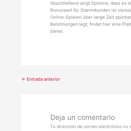
Abschließend zeigt Spinline, dass es si
Bonuswelt für Stammkunden ist vielsei
Online-Spielen über lange Zeit spürbar
Belohnungen legt, findet hier eine Plat
bietet.
←
Entrada anterior
Deja un comentario
Tu dirección de correo electrónico no 