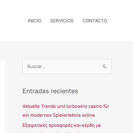
INICIO
SERVICIOS
CONTACTO
B
u
s
c
Entradas recientes
a
Aktuelle Trends und turbowinz casino für
r
ein modernes Spielerlebnis online
p
Εξαιρετικές προσφορές και κέρδη με
o