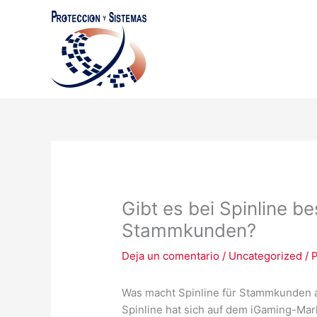
Ir
al
contenido
Gibt es bei Spinline b
Stammkunden?
Deja un comentario
/
Uncategorized
/ 
Was macht Spinline für Stammkunden a
Spinline hat sich auf dem iGaming-Mark