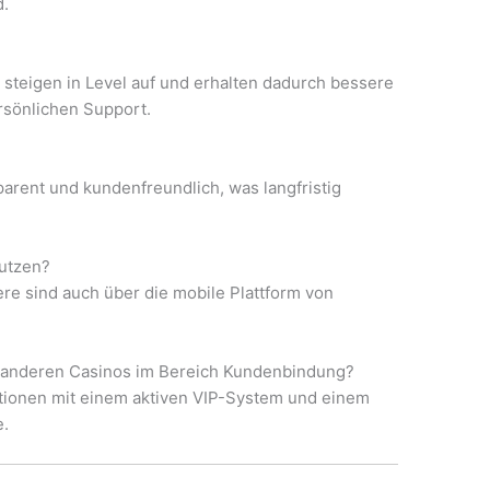
d.
?
steigen in Level auf und erhalten dadurch bessere
rsönlichen Support.
arent und kundenfreundlich, was langfristig
nutzen?
ere sind auch über die mobile Plattform von
on anderen Casinos im Bereich Kundenbindung?
aktionen mit einem aktiven VIP-System und einem
e.