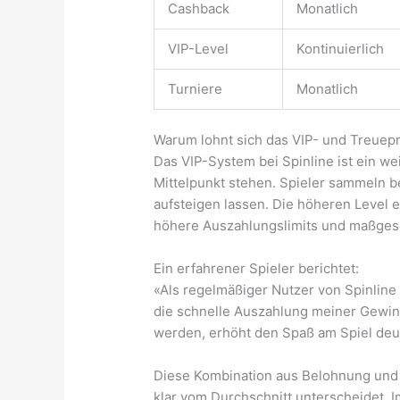
Cashback
Monatlich
VIP-Level
Kontinuierlich
Turniere
Monatlich
Warum lohnt sich das VIP- und Treuep
Das VIP-System bei Spinline ist ein w
Mittelpunkt stehen. Spieler sammeln b
aufsteigen lassen. Die höheren Level 
höhere Auszahlungslimits und maßges
Ein erfahrener Spieler berichtet:
«Als regelmäßiger Nutzer von Spinline 
die schnelle Auszahlung meiner Gewin
werden, erhöht den Spaß am Spiel deut
Diese Kombination aus Belohnung und p
klar vom Durchschnitt unterscheidet. 