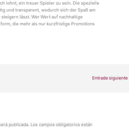
ch lohnt, ein treuer Spieler zu sein. Die spezielle
tig und transparent, wodurch sich der Spaß am
 steigern lässt. Wer Wert auf nachhaltige
tform, die mehr als nur kurzfristige Promotions
Entrada siguiente
será publicada.
Los campos obligatorios están