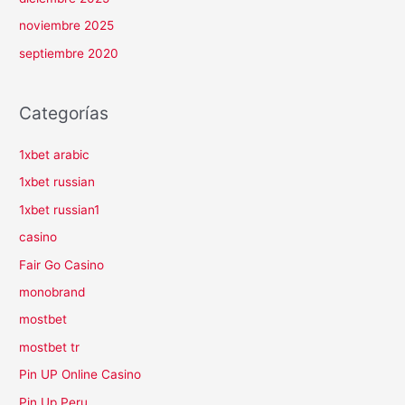
noviembre 2025
septiembre 2020
Categorías
1xbet arabic
1xbet russian
1xbet russian1
casino
Fair Go Casino
monobrand
mostbet
mostbet tr
Pin UP Online Casino
Pin Up Peru