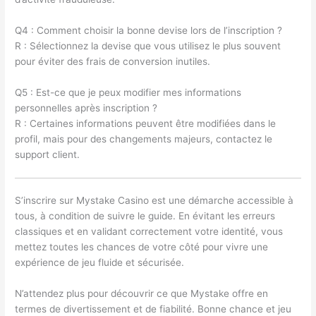
Q4 : Comment choisir la bonne devise lors de l’inscription ?
R : Sélectionnez la devise que vous utilisez le plus souvent
pour éviter des frais de conversion inutiles.
Q5 : Est-ce que je peux modifier mes informations
personnelles après inscription ?
R : Certaines informations peuvent être modifiées dans le
profil, mais pour des changements majeurs, contactez le
support client.
S’inscrire sur Mystake Casino est une démarche accessible à
tous, à condition de suivre le guide. En évitant les erreurs
classiques et en validant correctement votre identité, vous
mettez toutes les chances de votre côté pour vivre une
expérience de jeu fluide et sécurisée.
N’attendez plus pour découvrir ce que Mystake offre en
termes de divertissement et de fiabilité. Bonne chance et jeu