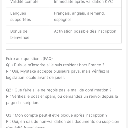
Validité compte
Immédiate après validation KYC
Langues
Français, anglais, allemand,
supportées
espagnol
Bonus de
Activation possible dès inscription
bienvenue
Foire aux questions (FAQ)
Q1 : Puis-je m’inscrire si je suis résident hors France ?
R : Oui, Mystake accepte plusieurs pays, mais vérifiez la
législation locale avant de jouer.
Q2 : Que faire si je ne reçois pas le mail de confirmation ?
R : Vérifiez le dossier spam, ou demandez un renvoi depuis la
page d’inscription.
Q3 : Mon compte peut-il être bloqué après inscription ?
R : Oui, en cas de non-validation des documents ou suspicion
d’activité frauduleuse.