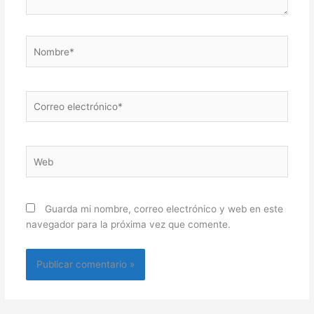
Nombre*
Correo
electrónico*
Web
Guarda mi nombre, correo electrónico y web en este
navegador para la próxima vez que comente.