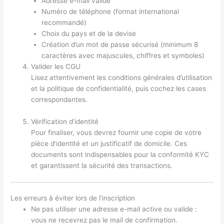
Adresse e-mail valide
Numéro de téléphone (format international
recommandé)
Choix du pays et de la devise
Création d’un mot de passe sécurisé (minimum 8
caractères avec majuscules, chiffres et symboles)
Valider les CGU
Lisez attentivement les conditions générales d’utilisation
et la politique de confidentialité, puis cochez les cases
correspondantes.
Vérification d’identité
Pour finaliser, vous devrez fournir une copie de votre
pièce d’identité et un justificatif de domicile. Ces
documents sont indispensables pour la conformité KYC
et garantissent la sécurité des transactions.
Les erreurs à éviter lors de l’inscription
Ne pas utiliser une adresse e-mail active ou valide :
vous ne recevrez pas le mail de confirmation.