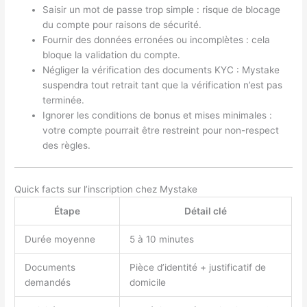
Saisir un mot de passe trop simple : risque de blocage
du compte pour raisons de sécurité.
Fournir des données erronées ou incomplètes : cela
bloque la validation du compte.
Négliger la vérification des documents KYC : Mystake
suspendra tout retrait tant que la vérification n’est pas
terminée.
Ignorer les conditions de bonus et mises minimales :
votre compte pourrait être restreint pour non-respect
des règles.
Quick facts sur l’inscription chez Mystake
Étape
Détail clé
Durée moyenne
5 à 10 minutes
Documents
Pièce d’identité + justificatif de
demandés
domicile