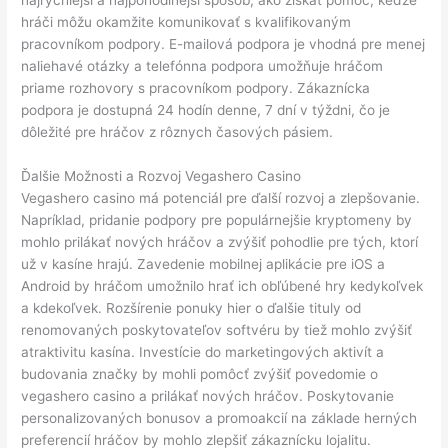
najrýchlejší a najpohodlnejší spôsob, ako získať pomoc, keďže
hráči môžu okamžite komunikovať s kvalifikovaným
pracovníkom podpory. E-mailová podpora je vhodná pre menej
naliehavé otázky a telefónna podpora umožňuje hráčom
priame rozhovory s pracovníkom podpory. Zákaznícka
podpora je dostupná 24 hodín denne, 7 dní v týždni, čo je
dôležité pre hráčov z rôznych časových pásiem.
Ďalšie Možnosti a Rozvoj Vegashero Casino
Vegashero casino má potenciál pre ďalší rozvoj a zlepšovanie.
Napríklad, pridanie podpory pre populárnejšie kryptomeny by
mohlo prilákať nových hráčov a zvýšiť pohodlie pre tých, ktorí
už v kasíne hrajú. Zavedenie mobilnej aplikácie pre iOS a
Android by hráčom umožnilo hrať ich obľúbené hry kedykoľvek
a kdekoľvek. Rozšírenie ponuky hier o ďalšie tituly od
renomovaných poskytovateľov softvéru by tiež mohlo zvýšiť
atraktivitu kasína. Investície do marketingových aktivít a
budovania značky by mohli pomôcť zvýšiť povedomie o
vegashero casino a prilákať nových hráčov. Poskytovanie
personalizovaných bonusov a promoakcií na základe herných
preferencií hráčov by mohlo zlepšiť zákaznícku lojalitu.