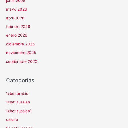
junio 2026
mayo 2026
abril 2026
febrero 2026
enero 2026
diciembre 2025
noviembre 2025
septiembre 2020
Categorías
1xbet arabic
1xbet russian
1xbet russian1
casino