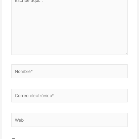
aquí...
Nombre*
Correo
electrónico*
Web