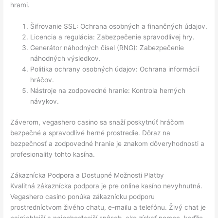
hrami.
Šifrovanie SSL: Ochrana osobných a finančných údajov.
Licencia a regulácia: Zabezpečenie spravodlivej hry.
Generátor náhodných čísel (RNG): Zabezpečenie
náhodných výsledkov.
Politika ochrany osobných údajov: Ochrana informácií
hráčov.
Nástroje na zodpovedné hranie: Kontrola herných
návykov.
Záverom, vegashero casino sa snaží poskytnúť hráčom
bezpečné a spravodlivé herné prostredie. Dôraz na
bezpečnosť a zodpovedné hranie je znakom dôveryhodnosti a
profesionality tohto kasína.
Zákaznícka Podpora a Dostupné Možnosti Platby
Kvalitná zákaznícka podpora je pre online kasíno nevyhnutná.
Vegashero casino ponúka zákaznícku podporu
prostredníctvom živého chatu, e-mailu a telefónu. Živý chat je