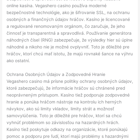
online kasína. Vegashero casino používa moderné
bezpečnostné technológie, ako je šifrovanie SSL, na ochranu
osobných a finančných údajov hráčov. Kasíno je licencované
a regulované renomovaným orgánom, čo zaručuje, že jeho
činnosť je transparentná a spravodlivá. Používanie generátora
náhodných čísel (RNG) zabezpečuje, že výsledky hier sú úplne
náhodné a nikoho nie je možné ovplyvniť. Toto je dôležité pre
hráčov, ktorí chcú mať istotu, že majú rovnaké šance na výhru
ako ostatní.
Ochrana Osobných Údajov a Zodpovedné Hranie
Vegashero casino má prísne politiky ochrany osobných údajov,
ktoré zabezpečujú, že informácie hráčov sú chránené pred
neoprávneným prístupom. Kasíno tiež podporuje zodpovedné
hranie a ponúka hráčom nástroje na kontrolu ich herných
návykov, ako sú limity vkladov, limity strát a možnosť
samovylúčenia. Toto je dôležité pre hráčov, ktorí sa chcú
vyhnúť problémom so závislosťou na hazardných hrách.
Kasíno tiež poskytuje odkazy na organizácie, ktoré ponúkajú
pomoc a podporu pre ľudí, ktorí majú problémy s hazardnými