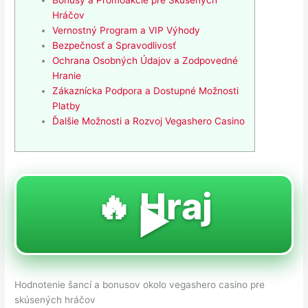
Bonusy a Promoakcie pre Skúsených
Hráčov
Vernostný Program a VIP Výhody
Bezpečnosť a Spravodlivosť
Ochrana Osobných Údajov a Zodpovedné
Hranie
Zákaznícka Podpora a Dostupné Možnosti
Platby
Ďalšie Možnosti a Rozvoj Vegashero Casino
🔥 Hraj
▶️
Hodnotenie šancí a bonusov okolo vegashero casino pre
skúsených hráčov