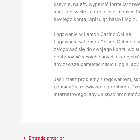
kasynie, należy wypełnić formularz rej
imię i nazwisko, adres e-mail i hasło.
swojego konta, wpisując hasło i login.
Logowanie w Lemon Casino Online
Logowanie w Lemon Casino Online jest
zalogować się do swojego konta, wpisu
dostępować swoich danych i korzystać z
aby zawsze pamiętać hasło i login, ab
Jeśli masz problemy z logowaniem, sko
pomagać w rozwiązaniu problemu. Pami
internetowego, aby uniknąć problemów
←
Entrada anterior