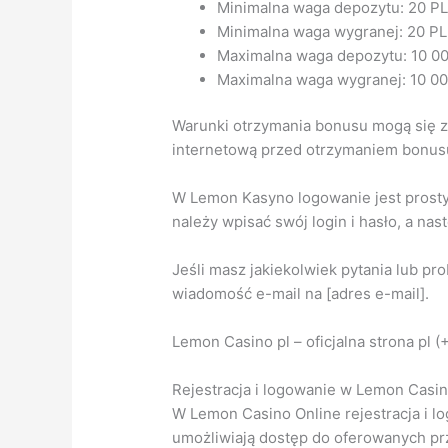
Minimalna waga depozytu: 20 P
Minimalna waga wygranej: 20 P
Maximalna waga depozytu: 10 0
Maximalna waga wygranej: 10 0
Warunki otrzymania bonusu mogą się z
internetową przed otrzymaniem bonus
W Lemon Kasyno logowanie jest prosty
należy wpisać swój login i hasło, a nas
Jeśli masz jakiekolwiek pytania lub pr
wiadomość e-mail na [adres e-mail].
Lemon Casino pl – oficjalna strona pl (
Rejestracja i logowanie w Lemon Casin
W Lemon Casino Online rejestracja i lo
umożliwiają dostęp do oferowanych prze