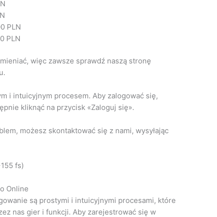
LN
LN
00 PLN
00 PLN
mieniać, więc zawsze sprawdź naszą stronę
u.
m i intuicyjnym procesem. Aby zalogować się,
tępnie kliknąć na przycisk «Zaloguj się».
oblem, możesz skontaktować się z nami, wysyłając
+155 fs)
o Online
gowanie są prostymi i intuicyjnymi procesami, które
z nas gier i funkcji. Aby zarejestrować się w