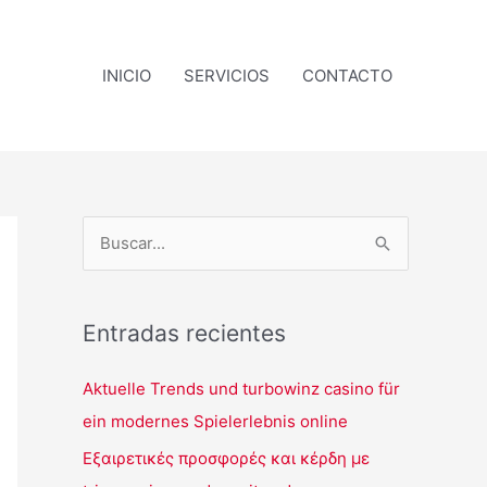
INICIO
SERVICIOS
CONTACTO
B
u
s
c
Entradas recientes
a
Aktuelle Trends und turbowinz casino für
r
ein modernes Spielerlebnis online
p
Εξαιρετικές προσφορές και κέρδη με
o