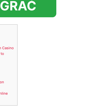
 GRAĆ
n Casino
rto
mon
nline