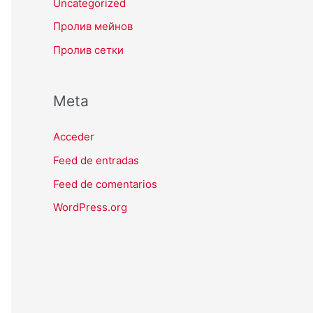
Uncategorized
Пролив мейнов
Пролив сетки
Meta
Acceder
Feed de entradas
Feed de comentarios
WordPress.org