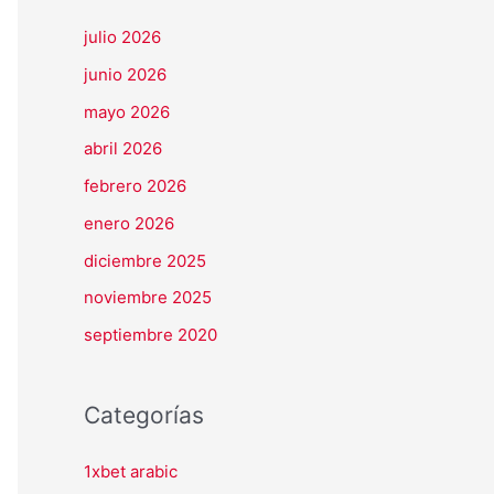
julio 2026
junio 2026
mayo 2026
abril 2026
febrero 2026
enero 2026
diciembre 2025
noviembre 2025
septiembre 2020
Categorías
1xbet arabic