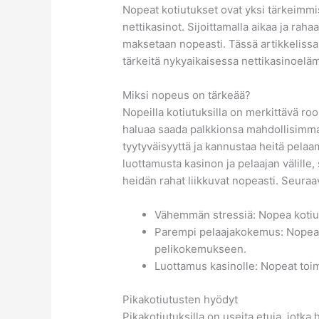
Nopeat kotiutukset ovat yksi tärkeimmis
nettikasinot. Sijoittamalla aikaa ja raha
maksetaan nopeasti. Tässä artikkelissa 
tärkeitä nykyaikaisessa nettikasinoelä
Miksi nopeus on tärkeää?
Nopeilla kotiutuksilla on merkittävä ro
haluaa saada palkkionsa mahdollisimman
tyytyväisyyttä ja kannustaa heitä pel
luottamusta kasinon ja pelaajan välille, 
heidän rahat liikkuvat nopeasti. Seura
Vähemmän stressiä: Nopea kotiut
Parempi pelaajakokemus: Nopea
pelikokemukseen.
Luottamus kasinolle: Nopeat toim
Pikakotiutusten hyödyt
Pikakotiutuksilla on useita etuja, jotka