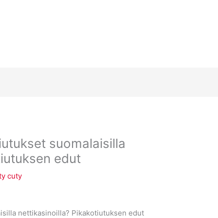
iutukset suomalaisilla
tiutuksen edut
ty cuty
silla nettikasinoilla? Pikakotiutuksen edut