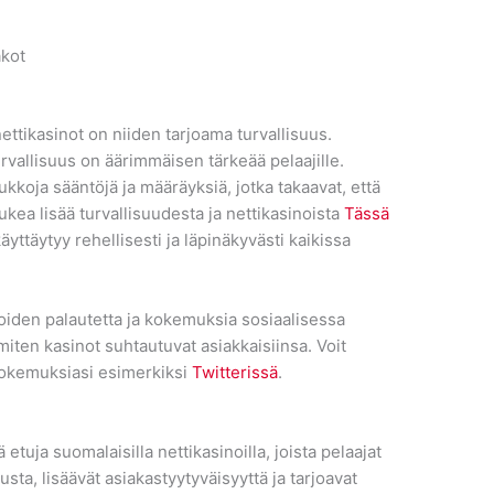
akot
ettikasinot on niiden tarjoama turvallisuus.
rvallisuus on äärimmäisen tärkeää pelaajille.
ukkoja sääntöjä ja määräyksiä, jotka takaavat, että
lukea lisää turvallisuudesta ja nettikasinoista
Tässä
käyttäytyy rehellisesti ja läpinäkyvästi kaikissa
noiden palautetta ja kokemuksia sosiaalisessa
ten kasinot suhtautuvat asiakkaisiinsa. Voit
kokemuksiasi esimerkiksi
Twitterissä
.
etuja suomalaisilla nettikasinoilla, joista pelaajat
ta, lisäävät asiakastyytyväisyyttä ja tarjoavat