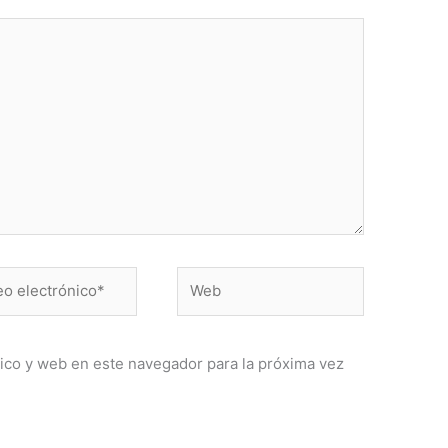
Web
ónico*
ico y web en este navegador para la próxima vez