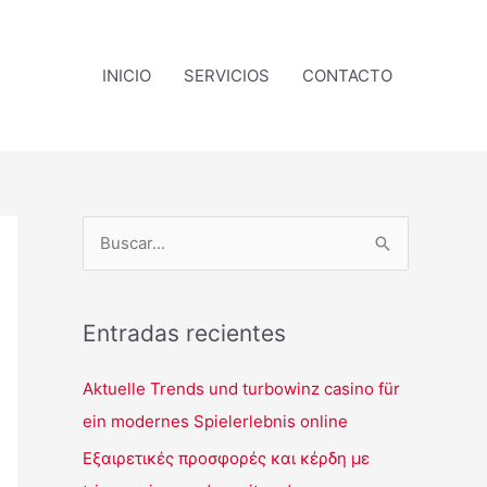
INICIO
SERVICIOS
CONTACTO
B
u
s
c
Entradas recientes
a
Aktuelle Trends und turbowinz casino für
r
ein modernes Spielerlebnis online
p
Εξαιρετικές προσφορές και κέρδη με
o