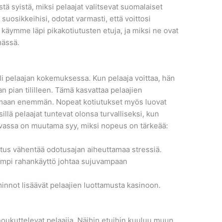
tä syistä, miksi pelaajat valitsevat suomalaiset
a suosikkeihisi, odotat varmasti, että voittosi
käymme läpi pikakotiutusten etuja, ja miksi ne ovat
mässä.
oli pelaajan kokemuksessa. Kun pelaaja voittaa, hän
 pian tililleen. Tämä kasvattaa pelaajien
aamaan enemmän. Nopeat kotiutukset myös luovat
sillä pelaajat tuntevat olonsa turvalliseksi, kun
avassa on muutama syy, miksi nopeus on tärkeää:
us vähentää odotusajan aiheuttamaa stressiä.
mpi rahankäyttö johtaa sujuvampaan
innot lisäävät pelaajien luottamusta kasinoon.
 houkuttelevat pelaajia. Näihin etuihin kuuluu muun