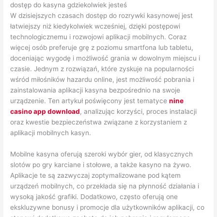
dostęp do kasyna gdziekolwiek jesteś
W dzisiejszych czasach dostęp do rozrywki kasynowej jest
łatwiejszy niż kiedykolwiek wcześniej, dzięki postępowi
technologicznemu i rozwojowi aplikacji mobilnych. Coraz
więcej osób preferuje grę z poziomu smartfona lub tabletu,
doceniając wygodę i możliwość grania w dowolnym miejscu i
czasie. Jednym z rozwiązań, które zyskuje na popularności
wśród miłośników hazardu online, jest możliwość pobrania i
zainstalowania aplikacji kasyna bezpośrednio na swoje
urządzenie. Ten artykuł poświęcony jest tematyce
nine
casino app download
, analizując korzyści, proces instalacji
oraz kwestie bezpieczeństwa związane z korzystaniem z
aplikacji mobilnych kasyn.
Mobilne kasyna oferują szeroki wybór gier, od klasycznych
slotów po gry karciane i stołowe, a także kasyno na żywo.
Aplikacje te są zazwyczaj zoptymalizowane pod kątem
urządzeń mobilnych, co przekłada się na płynność działania i
wysoką jakość grafiki. Dodatkowo, często oferują one
ekskluzywne bonusy i promocje dla użytkowników aplikacji, co