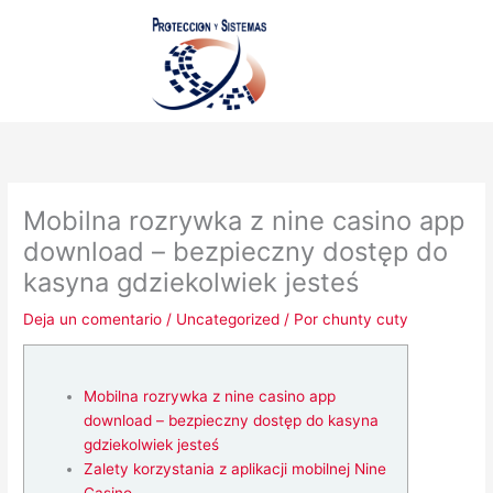
Ir
al
contenido
Mobilna rozrywka z nine casino app
download – bezpieczny dostęp do
kasyna gdziekolwiek jesteś
Deja un comentario
/
Uncategorized
/ Por
chunty cuty
Mobilna rozrywka z nine casino app
download – bezpieczny dostęp do kasyna
gdziekolwiek jesteś
Zalety korzystania z aplikacji mobilnej Nine