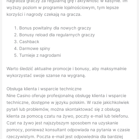
nagradza graczy za regularną grę i aktywność w kasynie. Im
wyższy poziom w programie lojalnościowym, tym lepsze
korzyści i nagrody czekają na gracza.
Bonus powitalny dla nowych graczy
Bonusy reload dla regularnych graczy
Cashback
Darmowe spiny
Turnieje z nagrodami
Warto śledzić aktualne promocje i bonusy, aby maksymalnie
wykorzystać swoje szanse na wygraną.
Obsługa klienta i wsparcie techniczne
Nine Casino oferuje profesjonalną obsługę klienta i wsparcie
techniczne, dostępne w języku polskim. W razie jakichkolwiek
pytań lub problemów, można skontaktować się z obsługą
klienta za pomocą czatu na żywo, poczty e-mail lub telefonu.
Czat na żywo jest najszybszym sposobem na uzyskanie
pomocy, ponieważ konsultant odpowiada na pytania w czasie
rzeczywistym. Poczta e-mail jest odpowiednia dla bardziej