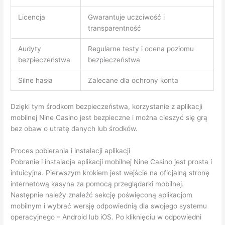
Licencja
Gwarantuje uczciwość i
transparentność
Audyty
Regularne testy i ocena poziomu
bezpieczeństwa
bezpieczeństwa
Silne hasła
Zalecane dla ochrony konta
Dzięki tym środkom bezpieczeństwa, korzystanie z aplikacji
mobilnej Nine Casino jest bezpieczne i można cieszyć się grą
bez obaw o utratę danych lub środków.
Proces pobierania i instalacji aplikacji
Pobranie i instalacja aplikacji mobilnej Nine Casino jest prosta i
intuicyjna. Pierwszym krokiem jest wejście na oficjalną stronę
internetową kasyna za pomocą przeglądarki mobilnej.
Następnie należy znaleźć sekcję poświęconą aplikacjom
mobilnym i wybrać wersję odpowiednią dla swojego systemu
operacyjnego – Android lub iOS. Po kliknięciu w odpowiedni