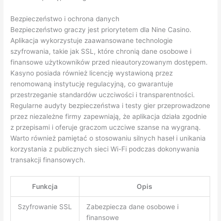
Bezpieczeństwo i ochrona danych
Bezpieczeństwo graczy jest priorytetem dla Nine Casino.
Aplikacja wykorzystuje zaawansowane technologie
szyfrowania, takie jak SSL, które chronią dane osobowe i
finansowe użytkowników przed nieautoryzowanym dostępem.
Kasyno posiada również licencję wystawioną przez
renomowaną instytucję regulacyjną, co gwarantuje
przestrzeganie standardów uczciwości i transparentności.
Regularne audyty bezpieczeństwa i testy gier przeprowadzone
przez niezależne firmy zapewniają, że aplikacja działa zgodnie
z przepisami i oferuje graczom uczciwe szanse na wygraną.
Warto również pamiętać o stosowaniu silnych haseł i unikania
korzystania z publicznych sieci Wi-Fi podczas dokonywania
transakcji finansowych.
Funkcja
Opis
Szyfrowanie SSL
Zabezpiecza dane osobowe i
finansowe