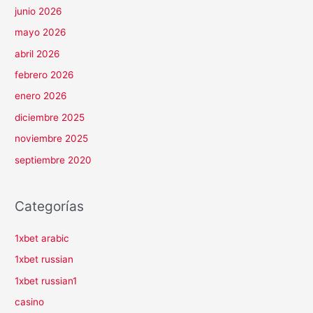
junio 2026
mayo 2026
abril 2026
febrero 2026
enero 2026
diciembre 2025
noviembre 2025
septiembre 2020
Categorías
1xbet arabic
1xbet russian
1xbet russian1
casino