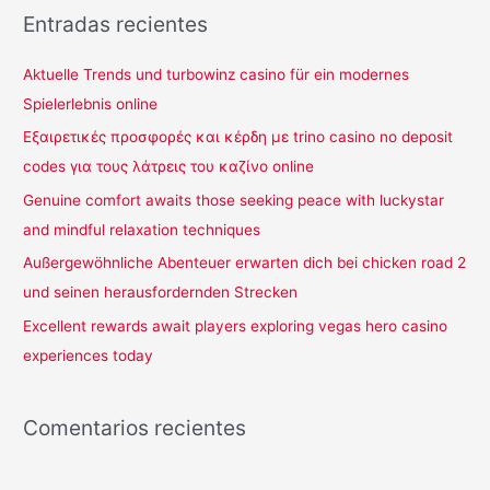
c
Entradas recientes
a
Aktuelle Trends und turbowinz casino für ein modernes
r
Spielerlebnis online
p
o
Εξαιρετικές προσφορές και κέρδη με trino casino no deposit
r
codes για τους λάτρεις του καζίνο online
:
Genuine comfort awaits those seeking peace with luckystar
and mindful relaxation techniques
Außergewöhnliche Abenteuer erwarten dich bei chicken road 2
und seinen herausfordernden Strecken
Excellent rewards await players exploring vegas hero casino
experiences today
Comentarios recientes