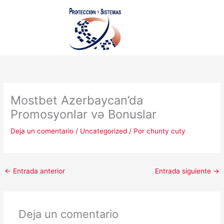
Ir
al
contenido
Mostbet Azerbaycan’da
Promosyonlar və Bonuslar
Deja un comentario
/
Uncategorized
/ Por
chunty cuty
←
Entrada anterior
Entrada siguiente
→
Deja un comentario