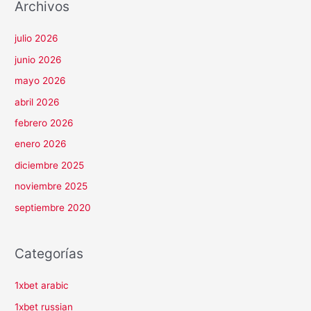
Archivos
julio 2026
junio 2026
mayo 2026
abril 2026
febrero 2026
enero 2026
diciembre 2025
noviembre 2025
septiembre 2020
Categorías
1xbet arabic
1xbet russian