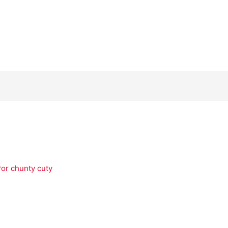
Por
chunty cuty