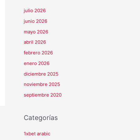
julio 2026
junio 2026
mayo 2026
abril 2026
febrero 2026
enero 2026
diciembre 2025
noviembre 2025
septiembre 2020
Categorías
1xbet arabic