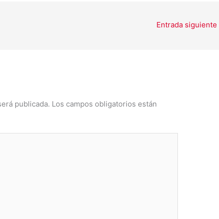
Entrada siguiente
será publicada.
Los campos obligatorios están