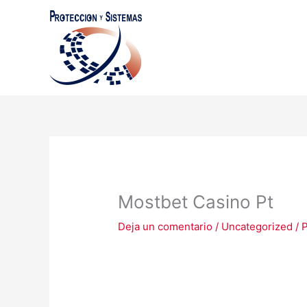
Ir
al
contenido
Mostbet Casino Pt
Deja un comentario
/
Uncategorized
/ 