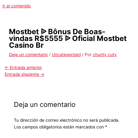
Ir al contenido
Mostbet ᐉ Bônus De Boas-
vindas R$5555 ᐉ Oficial Mostbet
Casino Br
Deja un comentario
/
Uncategorized
/ Por
chunty cuty
←
Entrada anterior
Entrada siguiente
→
Deja un comentario
Tu dirección de correo electrónico no será publicada.
Los campos obligatorios están marcados con
*