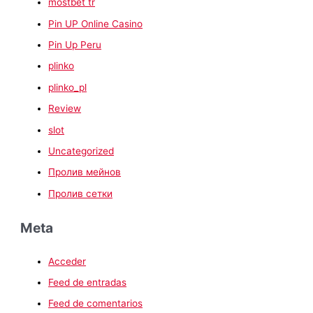
mostbet tr
Pin UP Online Casino
Pin Up Peru
plinko
plinko_pl
Review
slot
Uncategorized
Пролив мейнов
Пролив сетки
Meta
Acceder
Feed de entradas
Feed de comentarios