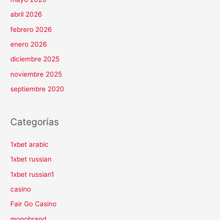
abril 2026
febrero 2026
enero 2026
diciembre 2025
noviembre 2025
septiembre 2020
Categorías
1xbet arabic
1xbet russian
1xbet russian1
casino
Fair Go Casino
monobrand