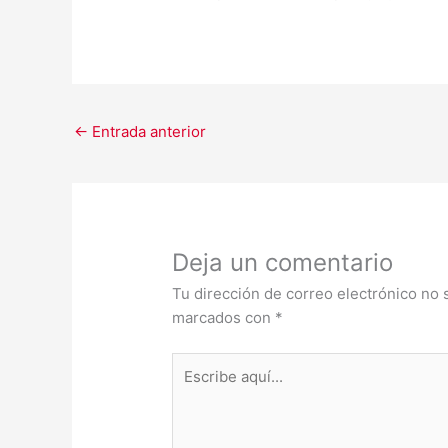
←
Entrada anterior
Deja un comentario
Tu dirección de correo electrónico no 
marcados con
*
Escribe
aquí...