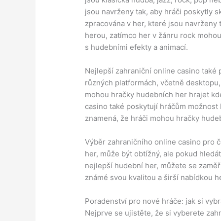
jsou navrženy tak, aby hráči poskytly s
zpracována v her, které jsou navrženy t
herou, zatímco her v žánru rock mohou 
s hudebními efekty a animací.
Nejlepší zahraniční online casino tak
různých platformách, včetně desktopu, 
mohou hračky hudebních her hrajet kdeko
casino také poskytují hráčům možnost 
znamená, že hráči mohou hračky hudebn
Výběr zahraničního online casino pro č
her, může být obtížný, ale pokud hledát
nejlepší hudební her, můžete se zaměřit
známé svou kvalitou a širší nabídkou he
Poradenství pro nové hráče: jak si vybr
Nejprve se ujistěte, že si vyberete zah