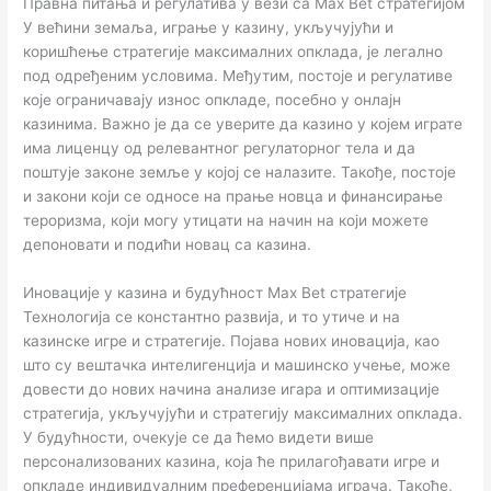
Правна питања и регулатива у вези са Max Bet стратегијом
У већини земаља, играње у казину, укључујући и
коришћење стратегије максималних опклада, је легално
под одређеним условима. Међутим, постоје и регулативе
које ограничавају износ опкладе, посебно у онлајн
казинима. Важно је да се уверите да казино у којем играте
има лиценцу од релевантног регулаторног тела и да
поштује законе земље у којој се налазите. Такође, постоје
и закони који се односе на прање новца и финансирање
тероризма, који могу утицати на начин на који можете
депоновати и подићи новац са казина.
Иновације у казина и будућност Max Bet стратегије
Технологија се константно развија, и то утиче и на
казинске игре и стратегије. Појава нових иновација, као
што су вештачка интелигенција и машинско учење, може
довести до нових начина анализе игара и оптимизације
стратегија, укључујући и стратегију максималних опклада.
У будућности, очекује се да ћемо видети више
персонализованих казина, која ће прилагођавати игре и
опкладе индивидуалним преференцијама играча. Такође,