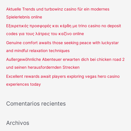
a
Aktuelle Trends und turbowinz casino für ein modernes
r
Spielerlebnis online
p
o
Εξαιρετικές προσφορές και κέρδη με trino casino no deposit
r
codes για τους λάτρεις του καζίνο online
:
Genuine comfort awaits those seeking peace with luckystar
and mindful relaxation techniques
Außergewöhnliche Abenteuer erwarten dich bei chicken road 2
und seinen herausfordernden Strecken
Excellent rewards await players exploring vegas hero casino
experiences today
Comentarios recientes
Archivos