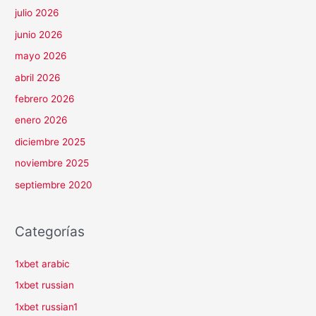
julio 2026
junio 2026
mayo 2026
abril 2026
febrero 2026
enero 2026
diciembre 2025
noviembre 2025
septiembre 2020
Categorías
1xbet arabic
1xbet russian
1xbet russian1