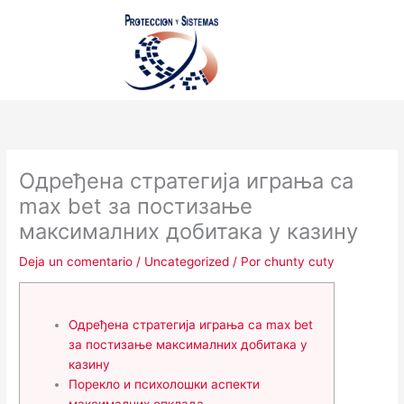
Ir
al
contenido
Одређена стратегија играња са
max bet за постизање
максималних добитака у казину
Deja un comentario
/
Uncategorized
/ Por
chunty cuty
Одређена стратегија играња са max bet
за постизање максималних добитака у
казину
Порекло и психолошки аспекти