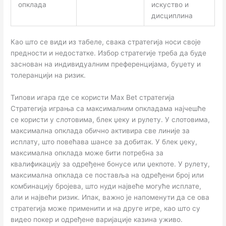
опклада
искуство и
дисциплина
Као што се види из табеле, свака стратегија носи своје
предности и недостатке. Избор стратегије треба да буде
заснован на индивидуалним преференцијама, буџету и
толеранцији на ризик.
Типови игара где се користи Max Bet стратегија
Стратегија играња са максималним опкладама најчешће
се користи у слотовима, блек џеку и рулету. У слотовима,
максимална опклада обично активира све линије за
исплату, што повећава шансе за добитак. У блек џеку,
максимална опклада може бити потребна за
квалификацију за одређене бонусе или џекпоте. У рулету,
максимална опклада се поставља на одређени број или
комбинацију бројева, што нуди највеће могуће исплате,
али и највећи ризик. Ипак, важно је напоменути да се ова
стратегија може применити и на друге игре, као што су
видео покер и одређене варијације казина уживо.