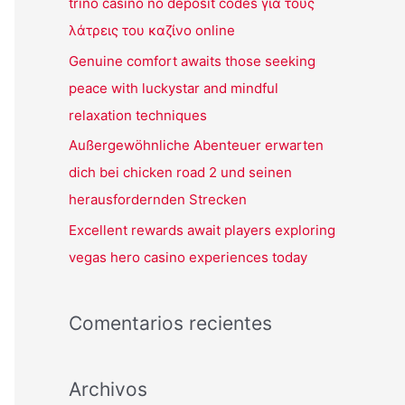
trino casino no deposit codes για τους
r
λάτρεις του καζίνο online
:
Genuine comfort awaits those seeking
peace with luckystar and mindful
relaxation techniques
Außergewöhnliche Abenteuer erwarten
dich bei chicken road 2 und seinen
herausfordernden Strecken
Excellent rewards await players exploring
vegas hero casino experiences today
Comentarios recientes
Archivos