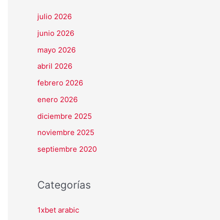
julio 2026
junio 2026
mayo 2026
abril 2026
febrero 2026
enero 2026
diciembre 2025
noviembre 2025
septiembre 2020
Categorías
1xbet arabic