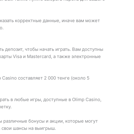
указать корректные данные, иначе вам может
o.
ь депозит, чтобы начать играть. Вам доступны
арты Visa и Mastercard, а также электронные
Casino составляет 2 000 тенге (около 5
рать в любые игры, доступные в Olimp Casino,
етку.
ны различные бонусы и акции, которые могут
ь свои шансы на выигрыш.