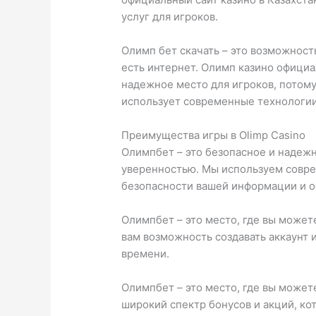
услуг для игроков.
Олимп бет скачать – это возможность
есть интернет. Олимп казино официал
надежное место для игроков, потом
использует современные технологии
Преимущества игры в Olimp Casino
Олимпбет – это безопасное и надежн
уверенностью. Мы используем совр
безопасности вашей информации и о
Олимпбет – это место, где вы может
вам возможность создавать аккаунт 
времени.
Олимпбет – это место, где вы может
широкий спектр бонусов и акций, ко