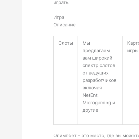
играть.
Игра
Описание
Слоты
Мы
Карт
предлагаем
игры
вам широкий
спектр слотов
от ведущих
разработчиков,
включая
NetEnt,
Microgaming и
другие.
Олимпбет – это место, где вы может