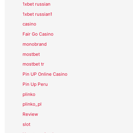
1xbet russian
1xbet russian1
casino
Fair Go Casino
monobrand
mostbet
mostbet tr
Pin UP Online Casino
Pin Up Peru
plinko
plinko_pl
Review
slot