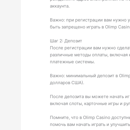
аккаунта.
Важно: при регистрации вам нужно 
быть запрещено играть в Olimp Casin
Шаг 2: Депозит
После регистрации вам нужно сделат
различные методы оплаты, включая к
платежные системы.
Важно: минимальный депозит в Olimp 
долларов США).
После депозита вы можете начать иг
включая слоты, карточные игры и рул
Помните, что в Olimp Casino доступ
помочь вам начать играть и улучшит