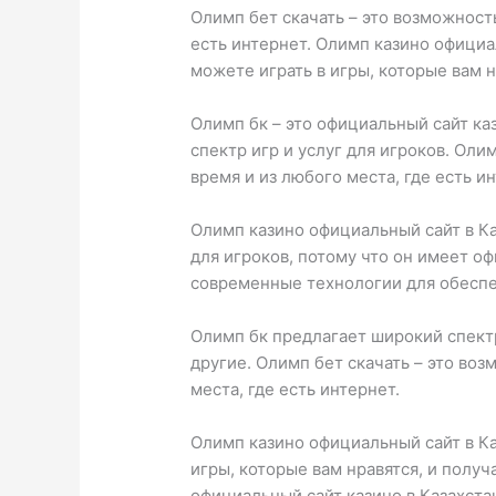
Олимп бет скачать – это возможность
есть интернет. Олимп казино официал
можете играть в игры, которые вам 
Олимп бк – это официальный сайт ка
спектр игр и услуг для игроков. Оли
время и из любого места, где есть и
Олимп казино официальный сайт в Ка
для игроков, потому что он имеет о
современные технологии для обеспе
Олимп бк предлагает широкий спектр
другие. Олимп бет скачать – это воз
места, где есть интернет.
Олимп казино официальный сайт в Каз
игры, которые вам нравятся, и полу
официальный сайт казино в Казахста