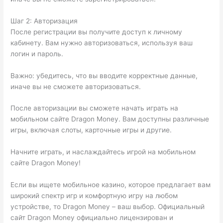
Шаг 2: Авторизация
После регистрации вы получите доступ к личному
кабинету. Вам нужно авторизоваться, используя ваш
логин и пароль.
Важно: убедитесь, что вы вводите корректные данные,
иначе вы не сможете авторизоваться.
После авторизации вы сможете начать играть на
мобильном сайте Dragon Money. Вам доступны различные
игры, включая слоты, карточные игры и другие.
Начните играть, и наслаждайтесь игрой на мобильном
сайте Dragon Money!
Если вы ищете мобильное казино, которое предлагает вам
широкий спектр игр и комфортную игру на любом
устройстве, то Dragon Money – ваш выбор. Официальный
сайт Dragon Money официально лицензирован и