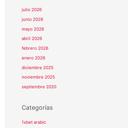
julio 2026
junio 2026
mayo 2026
abril 2026
febrero 2026
enero 2026
diciembre 2025
noviembre 2025
septiembre 2020
Categorías
1xbet arabic