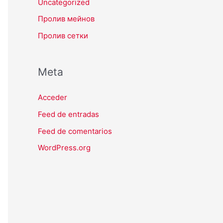
Uncategorized
Пролив мейнов
Пролив сетки
Meta
Acceder
Feed de entradas
Feed de comentarios
WordPress.org