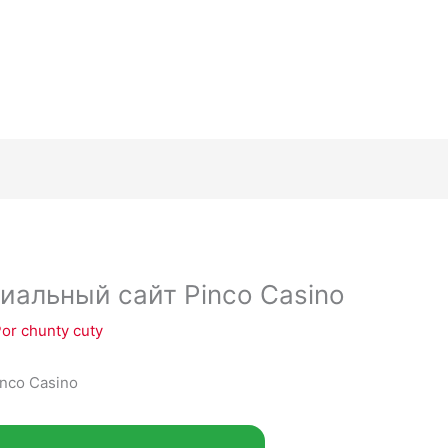
иальный сайт Pinco Casino
Por
chunty cuty
nco Casino