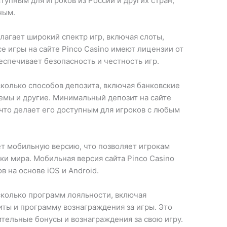
ступным для игроков из России и других стран,
ным.
лагает широкий спектр игр, включая слоты,
се игры на сайте Pinco Casino имеют лицензии от
еспечивает безопасность и честность игр.
сколько способов депозита, включая банковские
емы и другие. Минимальный депозит на сайте
, что делает его доступным для игроков с любым
ет мобильную версию, что позволяет игрокам
ки мира. Мобильная версия сайта Pinco Casino
 на основе iOS и Android.
сколько программ лояльности, включая
ты и программу вознаграждения за игры. Это
тельные бонусы и вознаграждения за свою игру.