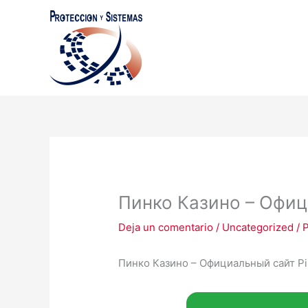
Ir
al
contenido
Пинко Казино – Офиц
Deja un comentario
/
Uncategorized
/ 
Пинко Казино – Официальный сайт Pi