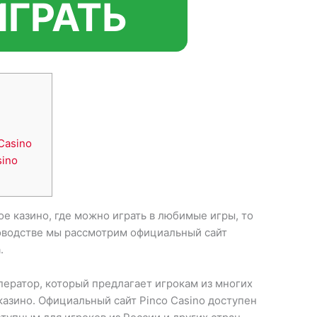
ИГРАТЬ
Casino
sino
е казино, где можно играть в любимые игры, то
ководстве мы рассмотрим официальный сайт
.
ператор, который предлагает игрокам из многих
казино. Официальный сайт Pinco Casino доступен