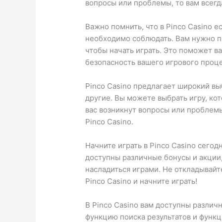
вопросы или проблемы, то вам всегд
Важно помнить, что в Pinco Casino е
необходимо соблюдать. Вам нужно пр
чтобы начать играть. Это поможет в
безопасность вашего игрового проце
Pinco Casino предлагает широкий вы
другие. Вы можете выбрать игру, кот
вас возникнут вопросы или проблемы
Pinco Casino.
Начните играть в Pinco Casino сегод
доступны различные бонусы и акции,
насладиться играми. Не откладывайт
Pinco Casino и начните играть!
В Pinco Casino вам доступны различ
функцию поиска результатов и функ