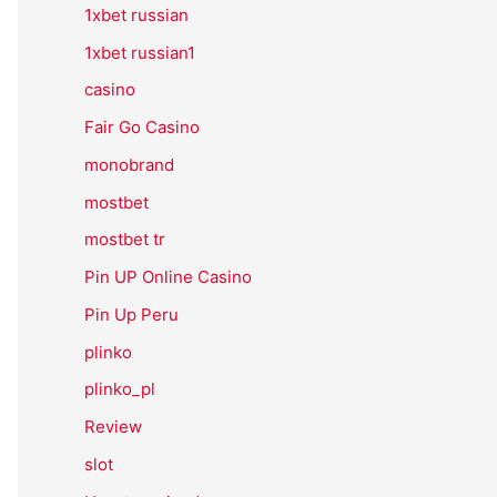
1xbet russian
1xbet russian1
casino
Fair Go Casino
monobrand
mostbet
mostbet tr
Pin UP Online Casino
Pin Up Peru
plinko
plinko_pl
Review
slot