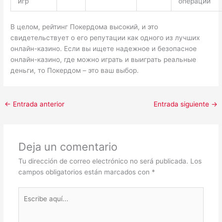
игр
операции
В целом, рейтинг Покердома высокий, и это
свидетельствует о его репутации как одного из лучших
онлайн-казино. Если вы ищете надежное и безопасное
онлайн-казино, где можно играть и выиграть реальные
деньги, то Покердом – это ваш выбор.
←
Entrada anterior
Entrada siguiente
→
Deja un comentario
Tu dirección de correo electrónico no será publicada.
Los
campos obligatorios están marcados con
*
Escribe
aquí...