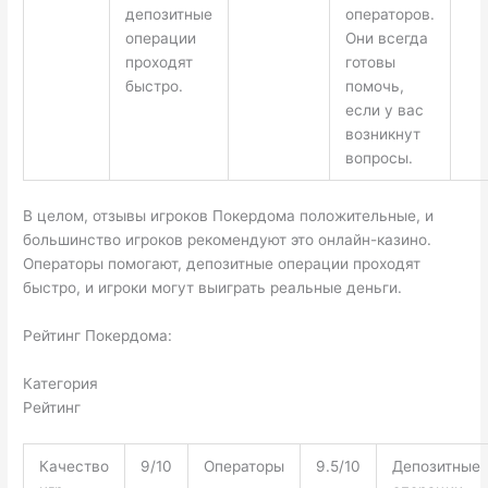
депозитные
операторов.
операции
Они всегда
проходят
готовы
быстро.
помочь,
если у вас
возникнут
вопросы.
В целом, отзывы игроков Покердома положительные, и
большинство игроков рекомендуют это онлайн-казино.
Операторы помогают, депозитные операции проходят
быстро, и игроки могут выиграть реальные деньги.
Рейтинг Покердома:
Категория
Рейтинг
Качество
9/10
Операторы
9.5/10
Депозитные