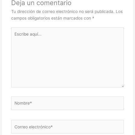
Deja un comentario
Tu dirección de correo electrónico no será publicada.
Los
campos obligatorios están marcados con
*
Escribe
aquí...
Nombre*
Correo
electrónico*