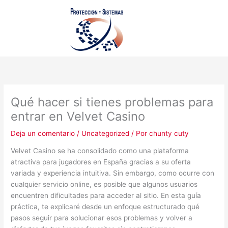
Ir
al
contenido
Qué hacer si tienes problemas para
entrar en Velvet Casino
Deja un comentario
/
Uncategorized
/ Por
chunty cuty
Velvet Casino se ha consolidado como una plataforma
atractiva para jugadores en España gracias a su oferta
variada y experiencia intuitiva. Sin embargo, como ocurre con
cualquier servicio online, es posible que algunos usuarios
encuentren dificultades para acceder al sitio. En esta guía
práctica, te explicaré desde un enfoque estructurado qué
pasos seguir para solucionar esos problemas y volver a