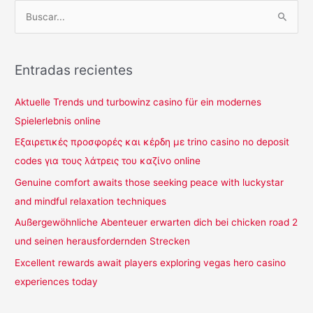
B
u
s
c
Entradas recientes
a
Aktuelle Trends und turbowinz casino für ein modernes
r
Spielerlebnis online
p
o
Εξαιρετικές προσφορές και κέρδη με trino casino no deposit
r
codes για τους λάτρεις του καζίνο online
:
Genuine comfort awaits those seeking peace with luckystar
and mindful relaxation techniques
Außergewöhnliche Abenteuer erwarten dich bei chicken road 2
und seinen herausfordernden Strecken
Excellent rewards await players exploring vegas hero casino
experiences today