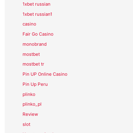
1xbet russian
1xbet russian1
casino
Fair Go Casino
monobrand
mostbet
mostbet tr
Pin UP Online Casino
Pin Up Peru
plinko
plinko_pl
Review
slot