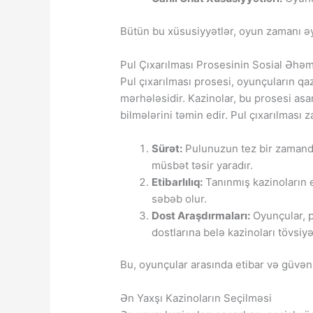
Bütün bu xüsusiyyətlər, oyun zamanı əy
Pul Çıxarılması Prosesinin Sosial Əhəm
Pul çıxarılması prosesi, oyunçuların qa
mərhələsidir. Kazinolar, bu prosesi asa
bilmələrini təmin edir. Pul çıxarılması z
Sürət:
Pulunuzun tez bir zamand
müsbət təsir yaradır.
Etibarlılıq:
Tanınmış kazinoların e
səbəb olur.
Dost Araşdırmaları:
Oyunçular, p
dostlarına belə kazinoları tövsiyə
Bu, oyunçular arasında etibar və güvən 
Ən Yaxşı Kazinoların Seçilməsi