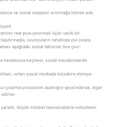
ləncə və sosial əlaqələri artırmağa kömək edir.
iyyəti
zancını real pula çevirmək üçün vacib bir
nlaşdırmaqla, oyunçuların rahatlıqla pul çıxara
amanı aşağıdakı sosial faktorlar önə çıxır:
a hesabınıza keçməsi, sosial müzakirələrdə
tibarı, onları sosial mediada müzakirə etməyə
ul çıxarma prosesinin asanlığını qeyd edərək, digər
 edirlər.
yaradır, böyük müsbət təəssüratlarla nəticələnir.