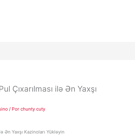
Pul Çıxarılması ilə Ən Yaxşı
sino
/ Por
chunty cuty
ilə Ən Yaxşı Kazinoları Yükləyin