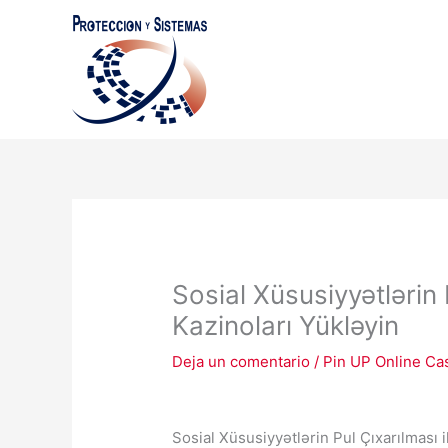
Ir
al
contenido
Sosial Xüsusiyyətlərin 
Kazinoları Yükləyin
Deja un comentario
/
Pin UP Online Ca
Sosial Xüsusiyyətlərin Pul Çıxarılması 