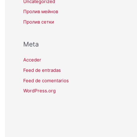
Uncategorized
Пролив мейнов
Пролив сетки
Meta
Acceder
Feed de entradas
Feed de comentarios
WordPress.org