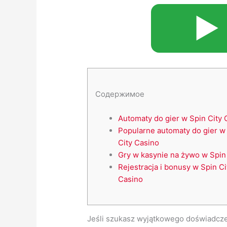
▶️
Содержимое
Automaty do gier w Spin City 
Popularne automaty do gier w
City Casino
Gry w kasynie na żywo w Spin
Rejestracja i bonusy w Spin Ci
Casino
Jeśli szukasz wyjątkowego doświadcze