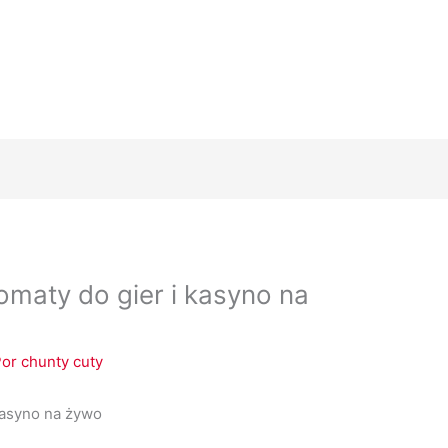
omaty do gier i kasyno na
Por
chunty cuty
 kasyno na żywo