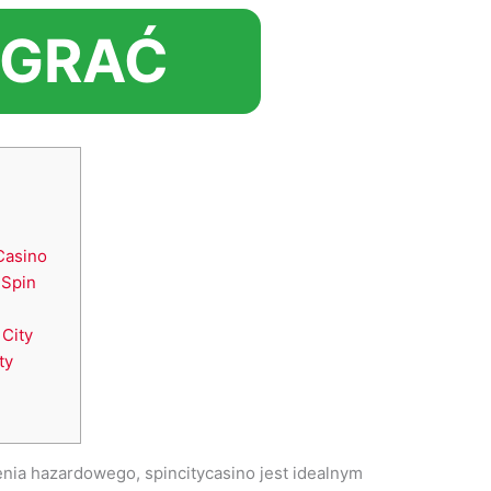
 GRAĆ
Casino
 Spin
 City
ty
nia hazardowego, spincitycasino jest idealnym