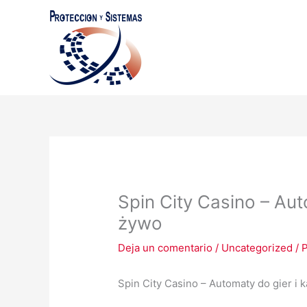
Ir
al
contenido
Spin City Casino – Aut
żywo
Deja un comentario
/
Uncategorized
/ 
Spin City Casino – Automaty do gier i