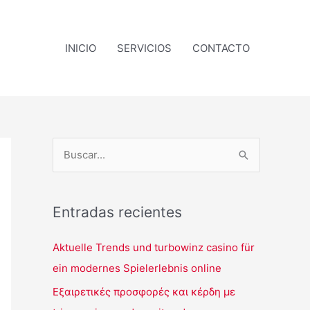
INICIO
SERVICIOS
CONTACTO
B
u
s
c
Entradas recientes
a
Aktuelle Trends und turbowinz casino für
r
ein modernes Spielerlebnis online
p
Εξαιρετικές προσφορές και κέρδη με
o