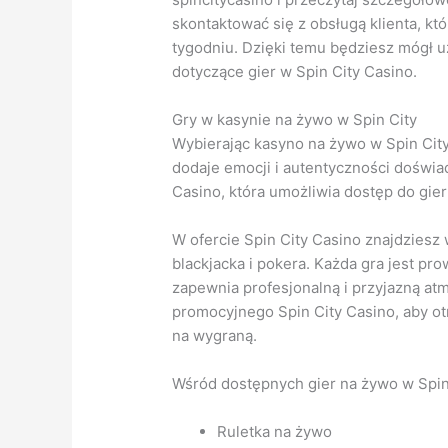
skontaktować się z obsługą klienta, kt
tygodniu. Dzięki temu będziesz mógł u
dotyczące gier w Spin City Casino.
Gry w kasynie na żywo w Spin City
Wybierając kasyno na żywo w Spin City
dodaje emocji i autentyczności doświad
Casino, która umożliwia dostęp do gie
W ofercie Spin City Casino znajdziesz
blackjacka i pokera. Każda gra jest p
zapewnia profesjonalną i przyjazną at
promocyjnego Spin City Casino, aby o
na wygraną.
Wśród dostępnych gier na żywo w Spin 
Ruletka na żywo