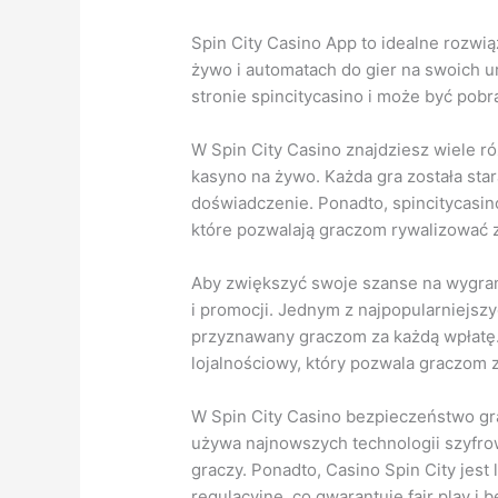
Spin City Casino App to idealne rozwią
żywo i automatach do gier na swoich u
stronie spincitycasino i może być pob
W Spin City Casino znajdziesz wiele ró
kasyno na żywo. Każda gra została sta
doświadczenie. Ponadto, spincitycasino
które pozwalają graczom rywalizować 
Aby zwiększyć swoje szanse na wygran
i promocji. Jednym z najpopularniejszy
przyznawany graczom za każdą wpłatę.
lojalnościowy, który pozwala graczom 
W Spin City Casino bezpieczeństwo grac
używa najnowszych technologii szyfro
graczy. Ponadto, Casino Spin City je
regulacyjne, co gwarantuje fair play i