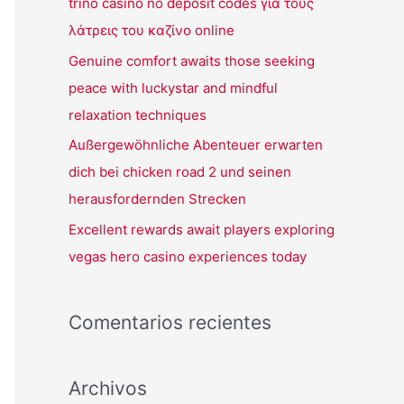
trino casino no deposit codes για τους
r
λάτρεις του καζίνο online
:
Genuine comfort awaits those seeking
peace with luckystar and mindful
relaxation techniques
Außergewöhnliche Abenteuer erwarten
dich bei chicken road 2 und seinen
herausfordernden Strecken
Excellent rewards await players exploring
vegas hero casino experiences today
Comentarios recientes
Archivos