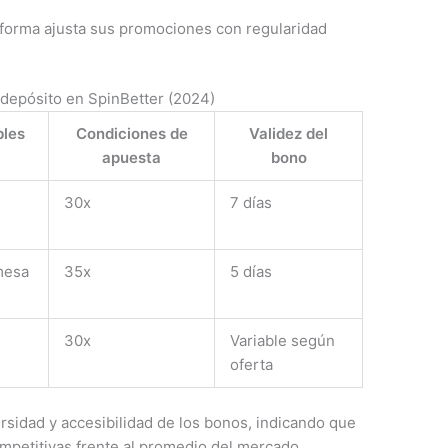
taforma ajusta sus promociones con regularidad
depósito en SpinBetter (2024)
bles
Condiciones de
Validez del
apuesta
bono
30x
7 días
mesa
35x
5 días
30x
Variable según
oferta
rsidad y accesibilidad de los bonos, indicando que
mpetitivas frente al promedio del mercado.