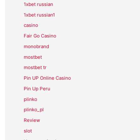
1xbet russian
1xbet russian1
casino
Fair Go Casino
monobrand
mostbet
mostbet tr
Pin UP Online Casino
Pin Up Peru
plinko
plinko_pl
Review
slot