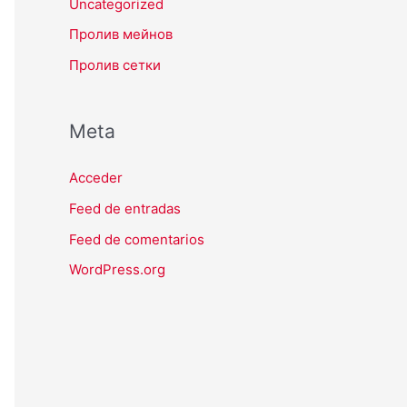
Uncategorized
Пролив мейнов
Пролив сетки
Meta
Acceder
Feed de entradas
Feed de comentarios
WordPress.org