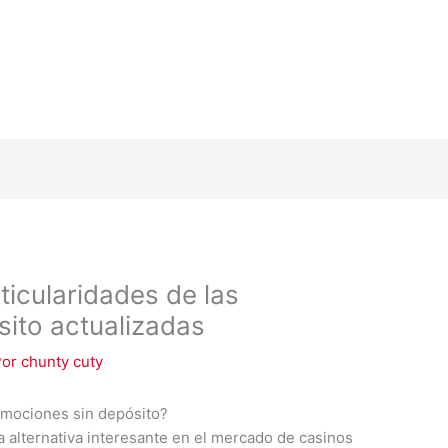
ticularidades de las
ito actualizadas
Por
chunty cuty
romociones sin depósito?
 alternativa interesante en el mercado de casinos