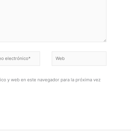
Web
ónico*
ico y web en este navegador para la próxima vez