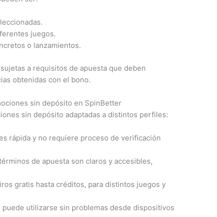
leccionadas.
ferentes juegos.
ncretos o lanzamientos.
 sujetas a requisitos de apuesta que deben
cias obtenidas con el bono.
mociones sin depósito en SpinBetter
ones sin depósito adaptadas a distintos perfiles:
es rápida y no requiere proceso de verificación
términos de apuesta son claros y accesibles,
ros gratis hasta créditos, para distintos juegos y
 puede utilizarse sin problemas desde dispositivos