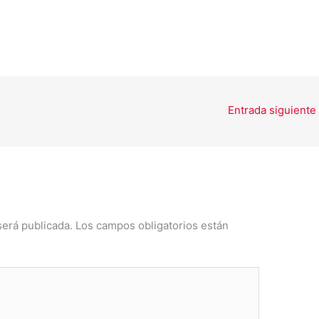
Entrada siguiente
será publicada.
Los campos obligatorios están