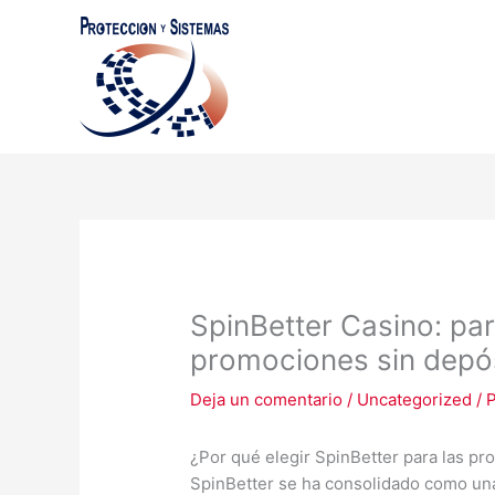
Ir
al
contenido
SpinBetter Casino: par
promociones sin depós
Deja un comentario
/
Uncategorized
/ 
¿Por qué elegir SpinBetter para las p
SpinBetter se ha consolidado como una