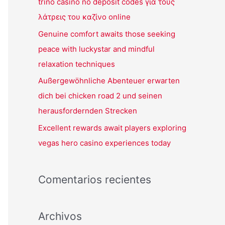
trino casino no deposit codes για τους
r
λάτρεις του καζίνο online
:
Genuine comfort awaits those seeking
peace with luckystar and mindful
relaxation techniques
Außergewöhnliche Abenteuer erwarten
dich bei chicken road 2 und seinen
herausfordernden Strecken
Excellent rewards await players exploring
vegas hero casino experiences today
Comentarios recientes
Archivos