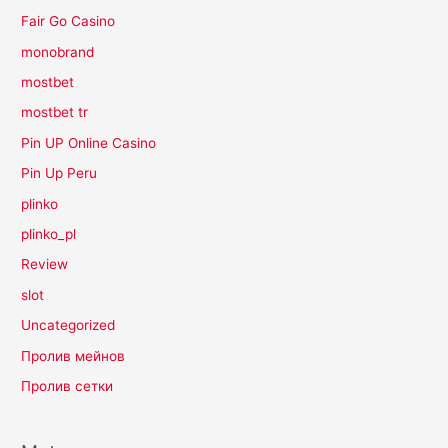
Fair Go Casino
monobrand
mostbet
mostbet tr
Pin UP Online Casino
Pin Up Peru
plinko
plinko_pl
Review
slot
Uncategorized
Пролив мейнов
Пролив сетки