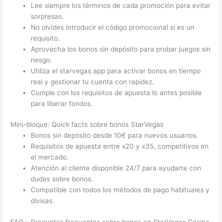
Lee siempre los términos de cada promoción para evitar
sorpresas.
No olvides introducir el código promocional si es un
requisito.
Aprovecha los bonos sin depósito para probar juegos sin
riesgo.
Utiliza el starvegas app para activar bonos en tiempo
real y gestionar tu cuenta con rapidez.
Cumple con los requisitos de apuesta lo antes posible
para liberar fondos.
Mini-bloque: Quick facts sobre bonos StarVegas
Bonos sin depósito desde 10€ para nuevos usuarios.
Requisitos de apuesta entre x20 y x35, competitivos en
el mercado.
Atención al cliente disponible 24/7 para ayudarte con
dudas sobre bonos.
Compatible con todos los métodos de pago habituales y
divisas.
FAQ – Preguntas frecuentes sobre bonos en StarVegas Casino