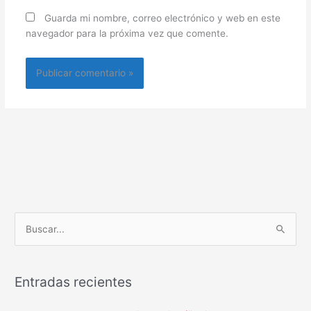
Guarda mi nombre, correo electrónico y web en este
navegador para la próxima vez que comente.
B
u
s
c
Entradas recientes
a