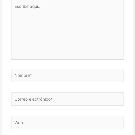
Escribe
aquí...
Nombre*
Correo
electrónico*
Web