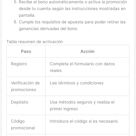
Recibe el bono automáticamente o activa la promoción
desde tu cuenta según las instrucciones mostradas en
pantalla.
Cumple los requisitos de apuesta para poder retirar las
ganancias derivadas del bono.
Tabla resumen de activación
Paso
Acción
Registro
Completa el formulario con datos
reales
Verificación de
Lee términos y condiciones
promociones
Depósito
Usa métodos seguros y realiza el
primer ingreso
Código
Introduce el código si es necesario
promocional