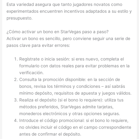
Esta variedad asegura que tanto jugadores novatos como
experimentados encuentren incentivos adaptados a su estilo y
presupuesto.
¿Cómo activar un bono en StarVegas paso a paso?
Activar un bono es sencillo, pero conviene seguir una serie de
pasos clave para evitar errores:
Regístrate o inicia sesión: si eres nuevo, completa el
formulario con datos reales para evitar problemas en la
verificación.
Consulta la promoción disponible: en la sección de
bonos, revisa los términos y condiciones – así sabrás
mínimo depósito, requisitos de apuesta y juegos válidos.
Realiza el depósito (si el bono lo requiere): utiliza tus
métodos preferidos, StarVegas admite tarjetas,
monederos electrónicos y otras opciones seguras.
Introduce el código promocional: si el bono lo requiere,
no olvides incluir el código en el campo correspondiente
antes de confirmar el depósito.