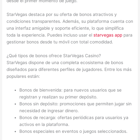
desde el primer momento de juego.
StarVegas destaca por su oferta de bonos atractivos y
condiciones transparentes. Además, su plataforma cuenta con
una interfaz amigable y soporte eficiente, lo que simplifica
toda la experiencia. Puedes incluso usar el
starvegas app
para
gestionar bonos desde tu móvil con total comodidad.
¿Qué tipos de bonos ofrece StarVegas Casino?
StarVegas dispone de una completa ecosistema de bonos
diseñados para diferentes perfiles de jugadores. Entre los más
populares están:
Bonos de bienvenida: para nuevos usuarios que se
registran y realizan su primer depósito.
Bonos sin depósito: promociones que permiten jugar sin
necesidad de ingresar dinero.
Bonos de recarga: ofertas periódicas para usuarios ya
activos en la plataforma.
Bonos especiales en eventos o juegos seleccionados.