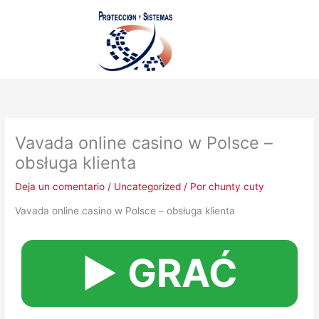
Ir
al
contenido
Vavada online casino w Polsce –
obsługa klienta
Deja un comentario
/
Uncategorized
/ Por
chunty cuty
Vavada online casino w Polsce – obsługa klienta
▶️ GRAĆ