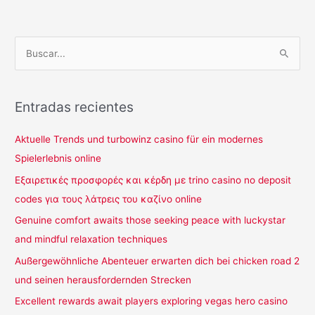
B
u
s
c
Entradas recientes
a
Aktuelle Trends und turbowinz casino für ein modernes
r
Spielerlebnis online
p
o
Εξαιρετικές προσφορές και κέρδη με trino casino no deposit
r
codes για τους λάτρεις του καζίνο online
:
Genuine comfort awaits those seeking peace with luckystar
and mindful relaxation techniques
Außergewöhnliche Abenteuer erwarten dich bei chicken road 2
und seinen herausfordernden Strecken
Excellent rewards await players exploring vegas hero casino