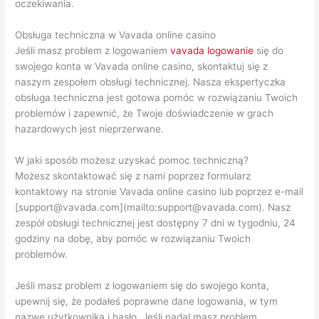
oczekiwania.
Obsługa techniczna w Vavada online casino
Jeśli masz problem z logowaniem
vavada logowanie
się do
swojego konta w Vavada online casino, skontaktuj się z
naszym zespołem obsługi technicznej. Nasza ekspertyczka
obsługa techniczna jest gotowa pomóc w rozwiązaniu Twoich
problemów i zapewnić, że Twoje doświadczenie w grach
hazardowych jest nieprzerwane.
W jaki sposób możesz uzyskać pomoc techniczną?
Możesz skontaktować się z nami poprzez formularz
kontaktowy na stronie Vavada online casino lub poprzez e-mail
[support@vavada.com](mailto:support@vavada.com). Nasz
zespół obsługi technicznej jest dostępny 7 dni w tygodniu, 24
godziny na dobę, aby pomóc w rozwiązaniu Twoich
problemów.
Jeśli masz problem z logowaniem się do swojego konta,
upewnij się, że podałeś poprawne dane logowania, w tym
nazwę użytkownika i hasło. Jeśli nadal masz problem,