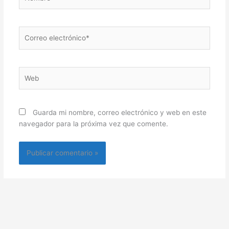
Correo
electrónico*
Web
Guarda mi nombre, correo electrónico y web en este
navegador para la próxima vez que comente.