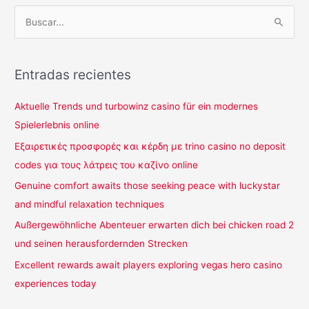
B
u
s
c
Entradas recientes
a
Aktuelle Trends und turbowinz casino für ein modernes
r
Spielerlebnis online
p
o
Εξαιρετικές προσφορές και κέρδη με trino casino no deposit
r
codes για τους λάτρεις του καζίνο online
:
Genuine comfort awaits those seeking peace with luckystar
and mindful relaxation techniques
Außergewöhnliche Abenteuer erwarten dich bei chicken road 2
und seinen herausfordernden Strecken
Excellent rewards await players exploring vegas hero casino
experiences today