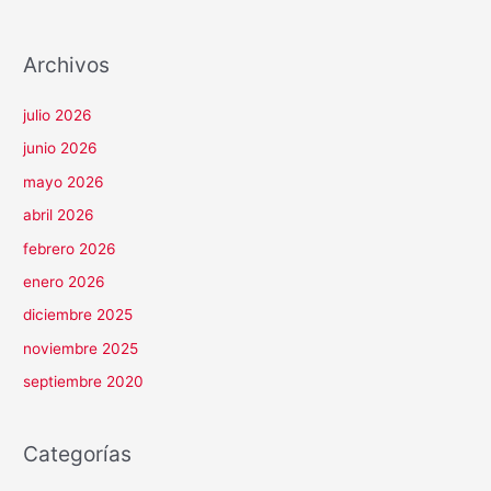
Archivos
julio 2026
junio 2026
mayo 2026
abril 2026
febrero 2026
enero 2026
diciembre 2025
noviembre 2025
septiembre 2020
Categorías