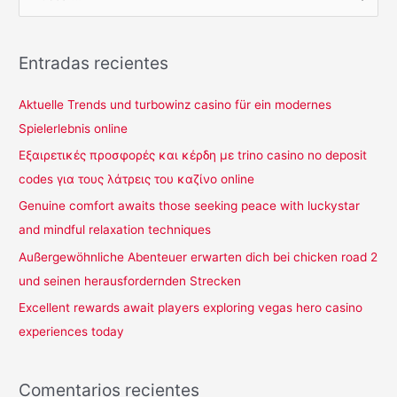
u
s
c
Entradas recientes
a
Aktuelle Trends und turbowinz casino für ein modernes
r
Spielerlebnis online
p
o
Εξαιρετικές προσφορές και κέρδη με trino casino no deposit
r
codes για τους λάτρεις του καζίνο online
:
Genuine comfort awaits those seeking peace with luckystar
and mindful relaxation techniques
Außergewöhnliche Abenteuer erwarten dich bei chicken road 2
und seinen herausfordernden Strecken
Excellent rewards await players exploring vegas hero casino
experiences today
Comentarios recientes