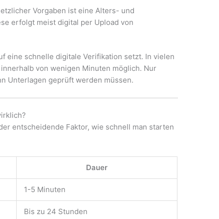
setzlicher Vorgaben ist eine Alters- und
se erfolgt meist digital per Upload von
f eine schnelle digitale Verifikation setzt. In vielen
os innerhalb von wenigen Minuten möglich. Nur
enn Unterlagen geprüft werden müssen.
irklich?
g der entscheidende Faktor, wie schnell man starten
Dauer
1-5 Minuten
Bis zu 24 Stunden