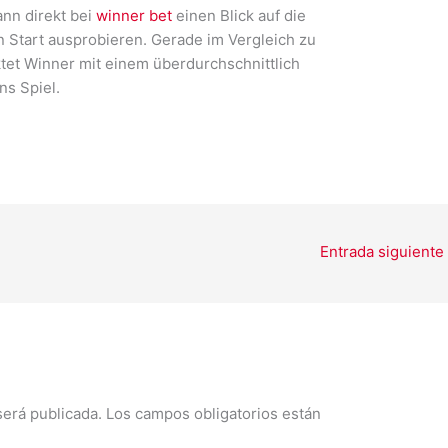
nn direkt bei
winner bet
einen Blick auf die
 Start ausprobieren. Gerade im Vergleich zu
tet Winner mit einem überdurchschnittlich
ns Spiel.
Entrada siguiente
será publicada.
Los campos obligatorios están