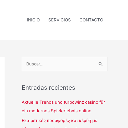
INICIO
SERVICIOS
CONTACTO
B
u
s
c
Entradas recientes
a
Aktuelle Trends und turbowinz casino für
r
ein modernes Spielerlebnis online
p
Εξαιρετικές προσφορές και κέρδη με
o