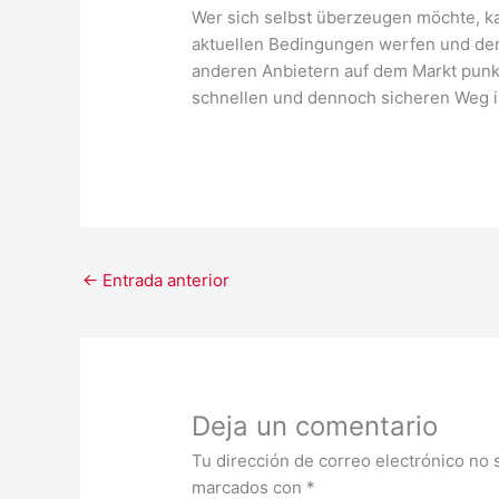
Wer sich selbst überzeugen möchte, ka
aktuellen Bedingungen werfen und den
anderen Anbietern auf dem Markt punk
schnellen und dennoch sicheren Weg i
←
Entrada anterior
Deja un comentario
Tu dirección de correo electrónico no 
marcados con
*