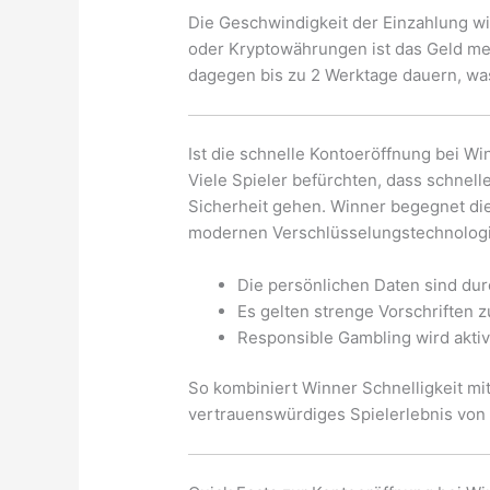
Die Geschwindigkeit der Einzahlung wir
oder Kryptowährungen ist das Geld me
dagegen bis zu 2 Werktage dauern, was
Ist die schnelle Kontoeröffnung bei Wi
Viele Spieler befürchten, dass schnell
Sicherheit gehen. Winner begegnet die
modernen Verschlüsselungstechnologi
Die persönlichen Daten sind du
Es gelten strenge Vorschriften
Responsible Gambling wird aktiv 
So kombiniert Winner Schnelligkeit mit
vertrauenswürdiges Spielerlebnis von