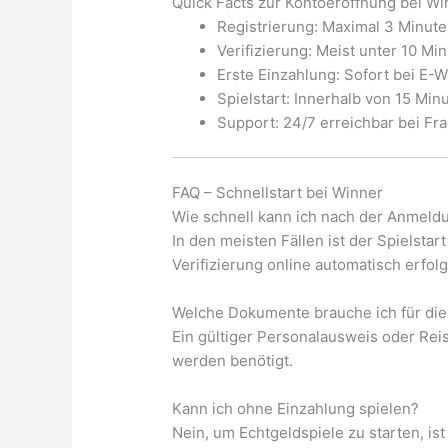
Quick Facts zur Kontoeröffnung bei Wi
Registrierung: Maximal 3 Minut
Verifizierung: Meist unter 10 M
Erste Einzahlung: Sofort bei E-W
Spielstart: Innerhalb von 15 Min
Support: 24/7 erreichbar bei F
FAQ – Schnellstart bei Winner
Wie schnell kann ich nach der Anmeld
In den meisten Fällen ist der Spielstar
Verifizierung online automatisch erfolg
Welche Dokumente brauche ich für die 
Ein gültiger Personalausweis oder Re
werden benötigt.
Kann ich ohne Einzahlung spielen?
Nein, um Echtgeldspiele zu starten, is