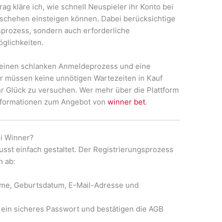
ag kläre ich, wie schnell Neuspieler ihr Konto bei
eschehen einsteigen können. Dabei berücksichtige
gsprozess, sondern auch erforderliche
öglichkeiten.
 einen schlanken Anmeldeprozess und eine
r müssen keine unnötigen Wartezeiten in Kauf
hr Glück zu versuchen. Wer mehr über die Plattform
 Informationen zum Angebot von
winner bet
.
ei Winner?
usst einfach gestaltet. Der Registrierungsprozess
n ab:
ame, Geburtsdatum, E-Mail-Adresse und
 ein sicheres Passwort und bestätigen die AGB