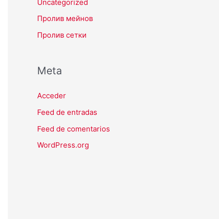
Uncategorized
Пролив мейнов
Пролив сетки
Meta
Acceder
Feed de entradas
Feed de comentarios
WordPress.org