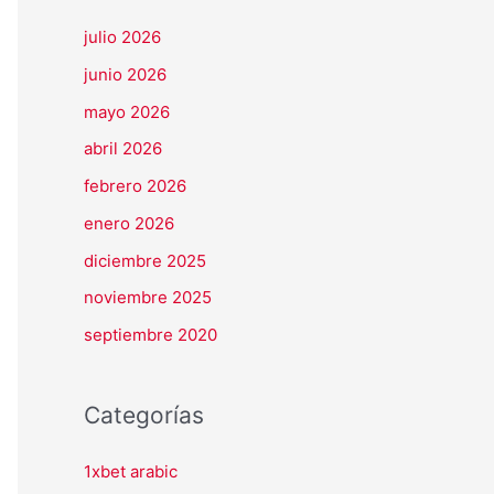
julio 2026
junio 2026
mayo 2026
abril 2026
febrero 2026
enero 2026
diciembre 2025
noviembre 2025
septiembre 2020
Categorías
1xbet arabic