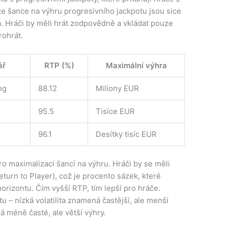
 že šance na výhru progresivního jackpotu jsou sice
ká. Hráči by měli hrát zodpovědně a vkládat pouze
rohrát.
ář
RTP (%)
Maximální výhra
ng
88.12
Miliony EUR
95.5
Tisíce EUR
96.1
Desítky tisíc EUR
o maximalizaci šancí na výhru. Hráči by se měli
urn to Player), což je procento sázek, které
rizontu. Čím vyšší RTP, tím lepší pro hráče.
atu – nízká volatilita znamená častější, ale menší
á méně časté, ale větší výhry.