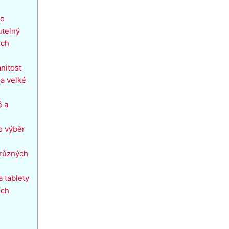
ro
telný
ých
nitost
na velké
é a
o výběr
 různých
 tablety
ích