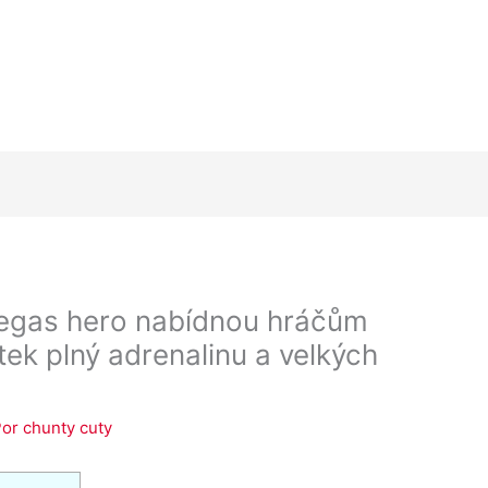
egas hero nabídnou hráčům
ek plný adrenalinu a velkých
Por
chunty cuty