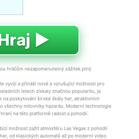
Hraj ▶️
nou hráčům nezapomenutelný zážitek plný
e vyvíjí a přináší nové a vzrušující možnosti pro
osledních letech získaly značnou popularitu, je
e na poskytování široké škály her, atraktivních
ro všechny milovníky hazardu. Moderní technologie
z hraní na této platformě radost a pohodlí.
nabízí možnost zažít atmosféru Las Vegas z pohodlí
 her, od klasických automatů až po moderní video