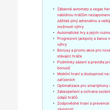
Zábavné automaty a vegas he
nabídnou hráčům nezapomenu
zážitek plný adrenalinu a velk
možností výhry
Automatické hry a jejich rozma
Progresivní jackpoty a šance 
výhry
Bonusy a promo akce pro nov
stávající hráče
Podmínky sázení a pravidla pr
bonusů
Mobilní hraní a dostupnost na
zařízeních
Optimalizace pro smartphony a
Zabezpečení a ochrana osobn
údajů hráčů
Zodpovědné hraní a prevence
závislosti