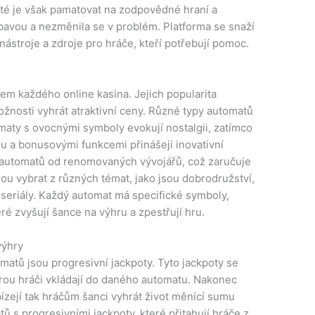
žité je však pamatovat na zodpovědné hraní a
zábavou a nezměnila se v problém. Platforma se snaží
ástroje a zdroje pro hráče, kteří potřebují pomoc.
cem každého online kasina. Jejich popularita
žnosti vyhrát atraktivní ceny. Různé typy automatů
omaty s ovocnými symboly evokují nostalgii, zatímco
ou a bonusovými funkcemi přinášejí inovativní
u automatů od renomovaných vývojářů, což zaručuje
hou vybrat z různých témat, jako jsou dobrodružství,
a seriály. Každý automat má specifické symboly,
ré zvyšují šance na výhru a zpestřují hru.
výhry
matů jsou progresivní jackpoty. Tyto jackpoty se
erou hráči vkládají do daného automatu. Nakonec
zejí tak hráčům šanci vyhrát život měnící sumu
ů s progresivními jackpoty, které přitahují hráče z