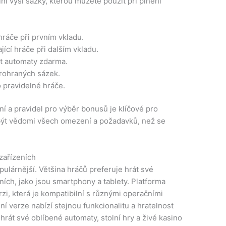
ní výši sázky, kterou můžete použít při plnění
hráče při prvním vkladu.
ící hráče při dalším vkladu.
t automaty zdarma.
rohraných sázek.
 pravidelné hráče.
 a pravidel pro výběr bonusů je klíčové pro
i být vědomi všech omezení a požadavků, než se
zařízeních
pulárnější. Většina hráčů preferuje hrát své
ních, jako jsou smartphony a tablety. Platforma
zi, která je kompatibilní s různými operačními
ní verze nabízí stejnou funkcionalitu a hratelnost
hrát své oblíbené automaty, stolní hry a živé kasino