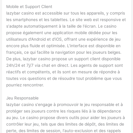
Mobile et Support Client
lazybar casino est accessible sur tous les appareils, y compris
les smartphones et les tablettes. Le site web est responsive et
s'adapte automatiquement à la taille de l'écran. Le casino
propose également une application mobile dédiée pour les
utilisateurs d'Android et d'iOS, offrant une expérience de jeu
encore plus fluide et optimisée. L'interface est disponible en
français, ce qui facilite la navigation pour les joueurs belges.
De plus, lazybar casino propose un support client disponible
24h/24 et 7j/7 via chat en direct. Les agents de support sont
réactifs et compétents, et ils sont en mesure de répondre à
toutes vos questions et de résoudre tout problème que vous
pourriez rencontrer.
Jeu Responsable
lazybar casino s'engage à promouvoir le jeu responsable et à
protéger ses joueurs contre les risques liés à la dépendance
au jeu. Le casino propose divers outils pour aider les joueurs à
contrôler leur jeu, tels que des limites de dépôt, des limites de
perte, des limites de session, l'auto-exclusion et des rappels