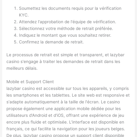
Soumettez les documents requis pour la vérification
KYC.
Attendez l'approbation de l'équipe de vérification.
Sélectionnez votre méthode de retrait préférée.
Indiquez le montant que vous souhaitez retirer.
Confirmez la demande de retrait.
Le processus de retrait est simple et transparent, et lazybar
casino s'engage à traiter les demandes de retrait dans les
meilleurs délais.
Mobile et Support Client
lazybar casino est accessible sur tous les appareils, y compris
les smartphones et les tablettes. Le site web est responsive et
s'adapte automatiquement à la taille de l'écran. Le casino
propose également une application mobile dédiée pour les
utilisateurs d'Android et d'iOS, offrant une expérience de jeu
encore plus fluide et optimisée. L'interface est disponible en
français, ce qui facilite la navigation pour les joueurs belges.
De plus, lazybar casino propose un support client disponible