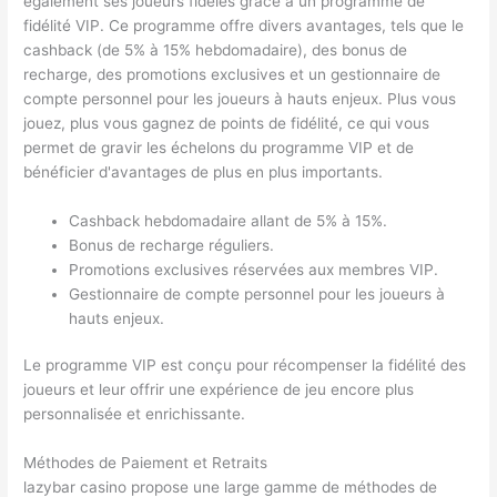
également ses joueurs fidèles grâce à un programme de
fidélité VIP. Ce programme offre divers avantages, tels que le
cashback (de 5% à 15% hebdomadaire), des bonus de
recharge, des promotions exclusives et un gestionnaire de
compte personnel pour les joueurs à hauts enjeux. Plus vous
jouez, plus vous gagnez de points de fidélité, ce qui vous
permet de gravir les échelons du programme VIP et de
bénéficier d'avantages de plus en plus importants.
Cashback hebdomadaire allant de 5% à 15%.
Bonus de recharge réguliers.
Promotions exclusives réservées aux membres VIP.
Gestionnaire de compte personnel pour les joueurs à
hauts enjeux.
Le programme VIP est conçu pour récompenser la fidélité des
joueurs et leur offrir une expérience de jeu encore plus
personnalisée et enrichissante.
Méthodes de Paiement et Retraits
lazybar casino propose une large gamme de méthodes de