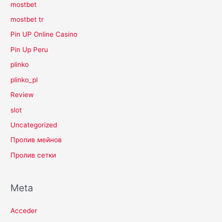
mostbet
mostbet tr
Pin UP Online Casino
Pin Up Peru
plinko
plinko_pl
Review
slot
Uncategorized
Пролив мейнов
Пролив сетки
Meta
Acceder