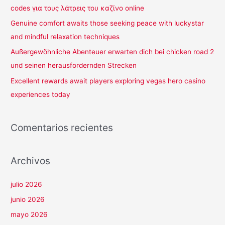
r
codes για τους λάτρεις του καζίνο online
:
Genuine comfort awaits those seeking peace with luckystar
and mindful relaxation techniques
Außergewöhnliche Abenteuer erwarten dich bei chicken road 2
und seinen herausfordernden Strecken
Excellent rewards await players exploring vegas hero casino
experiences today
Comentarios recientes
Archivos
julio 2026
junio 2026
mayo 2026