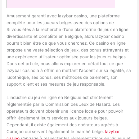
Amusement garanti avec lazybar casino, une plateforme
complète pour les joueurs belges avec des options de
Si vous êtes à la recherche d'une plateforme de jeux en ligne
divertissante et complète en Belgique, alors
lazybar casino
pourrait bien être ce que vous cherchez. Ce casino en ligne
propose une vaste sélection de jeux, des bonus attrayants et
une expérience utilisateur optimisée pour les joueurs belges.
Dans cet article, nous allons explorer en détail tout ce que
lazybar casino a à offrir, en mettant l'accent sur sa légalité, sa
ludothèque, ses bonus, ses méthodes de paiement, son
support client et ses mesures de jeu responsable.
L’industrie du jeu en ligne en Belgique est strictement
réglementée par la Commission des Jeux de Hasard. Les
opérateurs doivent obtenir une licence locale pour pouvoir
offrir légalement leurs services aux joueurs belges.
Cependant, il existe également des opérateurs agréés à
Curaçao qui servent également le marché belge.
lazybar
casino
s’engage à respecter les réglementations en vigueur et