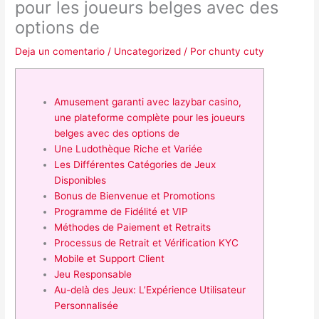
pour les joueurs belges avec des
options de
Deja un comentario
/
Uncategorized
/ Por
chunty cuty
Amusement garanti avec lazybar casino,
une plateforme complète pour les joueurs
belges avec des options de
Une Ludothèque Riche et Variée
Les Différentes Catégories de Jeux
Disponibles
Bonus de Bienvenue et Promotions
Programme de Fidélité et VIP
Méthodes de Paiement et Retraits
Processus de Retrait et Vérification KYC
Mobile et Support Client
Jeu Responsable
Au-delà des Jeux: L’Expérience Utilisateur
Personnalisée