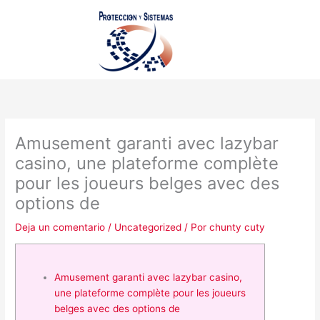
Ir
al
contenido
Amusement garanti avec lazybar
casino, une plateforme complète
pour les joueurs belges avec des
options de
Deja un comentario
/
Uncategorized
/ Por
chunty cuty
Amusement garanti avec lazybar casino,
une plateforme complète pour les joueurs
belges avec des options de