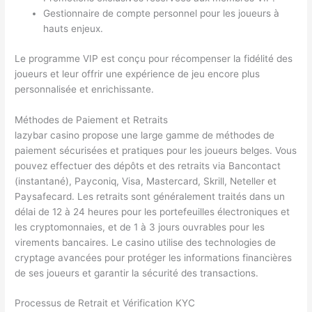
Gestionnaire de compte personnel pour les joueurs à
hauts enjeux.
Le programme VIP est conçu pour récompenser la fidélité des
joueurs et leur offrir une expérience de jeu encore plus
personnalisée et enrichissante.
Méthodes de Paiement et Retraits
lazybar casino propose une large gamme de méthodes de
paiement sécurisées et pratiques pour les joueurs belges. Vous
pouvez effectuer des dépôts et des retraits via Bancontact
(instantané), Payconiq, Visa, Mastercard, Skrill, Neteller et
Paysafecard. Les retraits sont généralement traités dans un
délai de 12 à 24 heures pour les portefeuilles électroniques et
les cryptomonnaies, et de 1 à 3 jours ouvrables pour les
virements bancaires. Le casino utilise des technologies de
cryptage avancées pour protéger les informations financières
de ses joueurs et garantir la sécurité des transactions.
Processus de Retrait et Vérification KYC