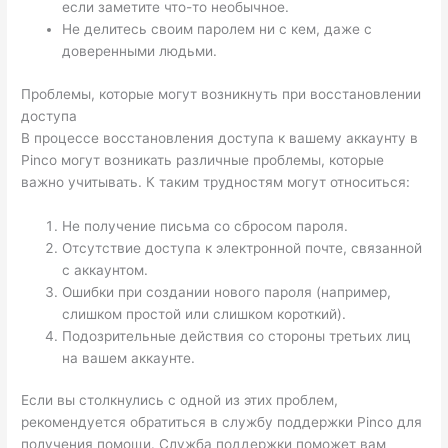
если заметите что-то необычное.
Не делитесь своим паролем ни с кем, даже с
доверенными людьми.
Проблемы, которые могут возникнуть при восстановлении
доступа
В процессе восстановления доступа к вашему аккаунту в
Pinco могут возникать различные проблемы, которые
важно учитывать. К таким трудностям могут относиться:
Не получение письма со сбросом пароля.
Отсутствие доступа к электронной почте, связанной
с аккаунтом.
Ошибки при создании нового пароля (например,
слишком простой или слишком короткий).
Подозрительные действия со стороны третьих лиц
на вашем аккаунте.
Если вы столкнулись с одной из этих проблем,
рекомендуется обратиться в службу поддержки Pinco для
получения помощи. Служба поддержки поможет вам