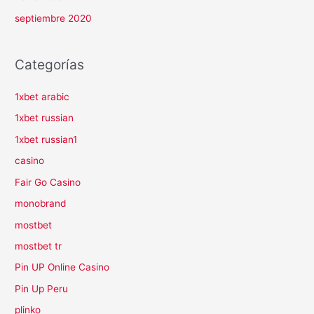
septiembre 2020
Categorías
1xbet arabic
1xbet russian
1xbet russian1
casino
Fair Go Casino
monobrand
mostbet
mostbet tr
Pin UP Online Casino
Pin Up Peru
plinko