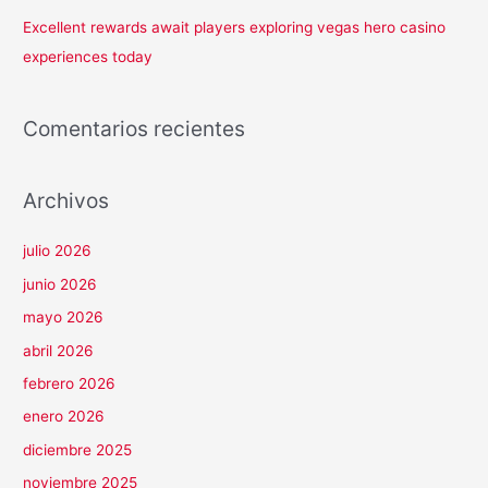
Excellent rewards await players exploring vegas hero casino
experiences today
Comentarios recientes
Archivos
julio 2026
junio 2026
mayo 2026
abril 2026
febrero 2026
enero 2026
diciembre 2025
noviembre 2025