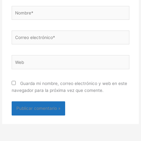
Nombre*
Correo
electrónico*
Web
Guarda mi nombre, correo electrónico y web en este
navegador para la próxima vez que comente.