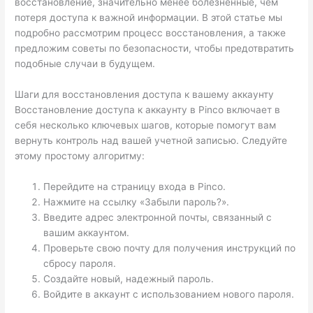
восстановление, значительно менее болезненные, чем
потеря доступа к важной информации. В этой статье мы
подробно рассмотрим процесс восстановления, а также
предложим советы по безопасности, чтобы предотвратить
подобные случаи в будущем.
Шаги для восстановления доступа к вашему аккаунту
Восстановление доступа к аккаунту в Pinco включает в
себя несколько ключевых шагов, которые помогут вам
вернуть контроль над вашей учетной записью. Следуйте
этому простому алгоритму:
Перейдите на страницу входа в Pinco.
Нажмите на ссылку «Забыли пароль?».
Введите адрес электронной почты, связанный с
вашим аккаунтом.
Проверьте свою почту для получения инструкций по
сбросу пароля.
Создайте новый, надежный пароль.
Войдите в аккаунт с использованием нового пароля.