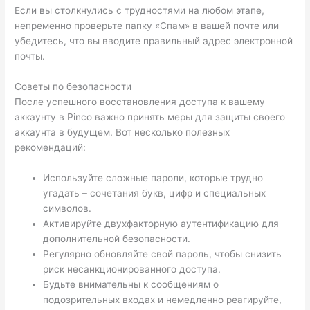
Если вы столкнулись с трудностями на любом этапе,
непременно проверьте папку «Спам» в вашей почте или
убедитесь, что вы вводите правильный адрес электронной
почты.
Советы по безопасности
После успешного восстановления доступа к вашему
аккаунту в Pinco важно принять меры для защиты своего
аккаунта в будущем. Вот несколько полезных
рекомендаций:
Используйте сложные пароли, которые трудно
угадать – сочетания букв, цифр и специальных
символов.
Активируйте двухфакторную аутентификацию для
дополнительной безопасности.
Регулярно обновляйте свой пароль, чтобы снизить
риск несанкционированного доступа.
Будьте внимательны к сообщениям о
подозрительных входах и немедленно реагируйте,