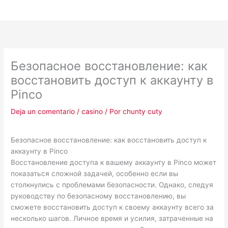
Ir
al
contenido
Безопасное восстановление: как
восстановить доступ к аккаунту в
Pinco
Deja un comentario
/
casino
/ Por
chunty cuty
Безопасное восстановление: как восстановить доступ к
аккаунту в Pinco
Восстановление доступа к вашему аккаунту в Pinco может
показаться сложной задачей, особенно если вы
столкнулись с проблемами безопасности. Однако, следуя
руководству по безопасному восстановлению, вы
сможете восстановить доступ к своему аккаунту всего за
несколько шагов. Личное время и усилия, затраченные на