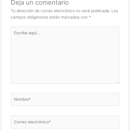
Deja un comentario
Tu dirección de correo electrónico no será publicada.
Los
campos obligatorios están marcados con
*
Escribe
aquí...
Nombre*
Correo
electrónico*