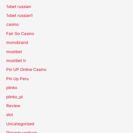
1xbet russian
1xbet russian1
casino
Fair Go Casino
monobrand
mostbet
mostbet tr
Pin UP Online Casino
Pin Up Peru
plinko
plinko_pl
Review
slot
Uncategorized
Пролив мейнов