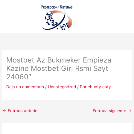
Ir
al
contenido
Mostbet Az Bukmeker Empieza
Kazino Mostbet Giri Rsmi Sayt
24060″
Deja un comentario
/
Uncategorized
/ Por
chunty cuty
←
Entrada anterior
Entrada siguiente
→