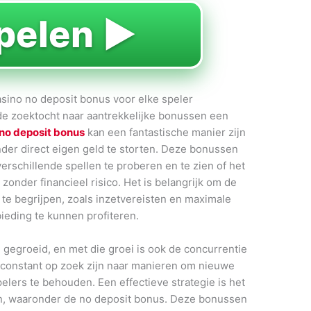
pelen ▶️
asino no deposit bonus voor elke speler
 de zoektocht naar aantrekkelijke bonussen een
 no deposit bonus
kan een fantastische manier zijn
er direct eigen geld te storten. Deze bonussen
rschillende spellen te proberen en te zien of het
zonder financieel risico. Het is belangrijk om de
e begrijpen, zoals inzetvereisten en maximale
ieding te kunnen profiteren.
 gegroeid, en met die groei is ook de concurrentie
 constant op zoek zijn naar manieren om nieuwe
elers te behouden. Een effectieve strategie is het
n, waaronder de no deposit bonus. Deze bonussen