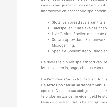
casino waar je met echte dealers kunt 
interactieve en spannende spelervarin
Slots: Een breed scala aan titels
Tafelspellen: Klassieke casinospe
Live Casino: Spellen met echte d
Softwareproviders: Samenwerki
Microgaming.
Speciale Spellen: Keno, Bingo e
De diversiteit in het spelaanbod van Re
iets te vinden is, ongeacht hun voorkeu
De Retrozino Casino No Deposit Bonus 
De
retrozino casino no deposit bonus
spelers. Deze bonus stelt je in staat 
te proberen zonder je eigen geld te st
klein geldbedrag. Het is belangrijk o