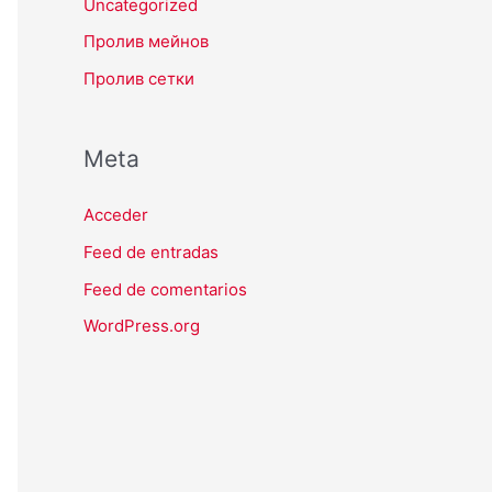
Uncategorized
Пролив мейнов
Пролив сетки
Meta
Acceder
Feed de entradas
Feed de comentarios
WordPress.org