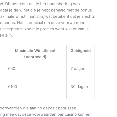
. Dit betekent dat je het bonusbedrag een
rdat je de winst die je hebt behaald met de bonus
imale winstlimiet zijn, wat betekent dat je slechts
e bonus. Het is cruciaal om deze voorwaarden
s accepteert, zodat je precies weet wat er van je
n zijn.
Maximale Winstlimiet
Geldigheid
(Voorbeeld)
€50
7 dagen
€100
30 dagen
 voorwaarden die aan no deposit bonussen
ing mee dat deze voorwaarden per casino kunnen