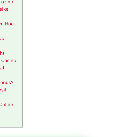
trozino
elke
en Hoe
No
ht
 Casino
it
Bonus?
sit
Online