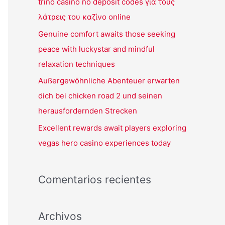
trino casino no deposit codes για τους
r
λάτρεις του καζίνο online
:
Genuine comfort awaits those seeking
peace with luckystar and mindful
relaxation techniques
Außergewöhnliche Abenteuer erwarten
dich bei chicken road 2 und seinen
herausfordernden Strecken
Excellent rewards await players exploring
vegas hero casino experiences today
Comentarios recientes
Archivos