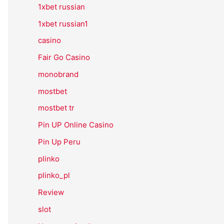
1xbet russian
1xbet russian1
casino
Fair Go Casino
monobrand
mostbet
mostbet tr
Pin UP Online Casino
Pin Up Peru
plinko
plinko_pl
Review
slot