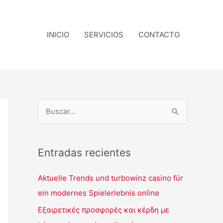
INICIO
SERVICIOS
CONTACTO
B
u
s
c
Entradas recientes
a
Aktuelle Trends und turbowinz casino für
r
ein modernes Spielerlebnis online
p
Εξαιρετικές προσφορές και κέρδη με
o