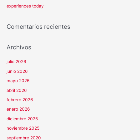
experiences today
Comentarios recientes
Archivos
julio 2026
junio 2026
mayo 2026
abril 2026
febrero 2026
enero 2026
diciembre 2025
noviembre 2025
septiembre 2020