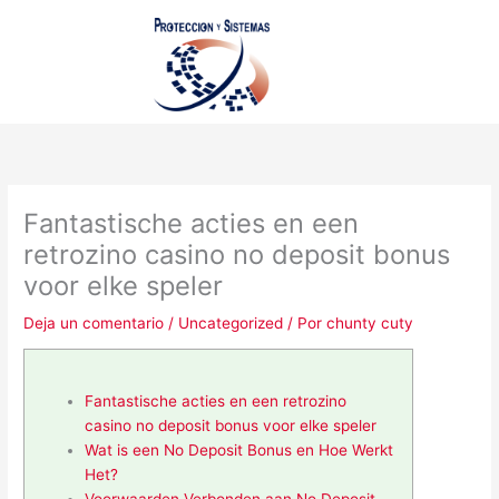
Ir
al
contenido
Fantastische acties en een
retrozino casino no deposit bonus
voor elke speler
Deja un comentario
/
Uncategorized
/ Por
chunty cuty
Fantastische acties en een retrozino
casino no deposit bonus voor elke speler
Wat is een No Deposit Bonus en Hoe Werkt
Het?