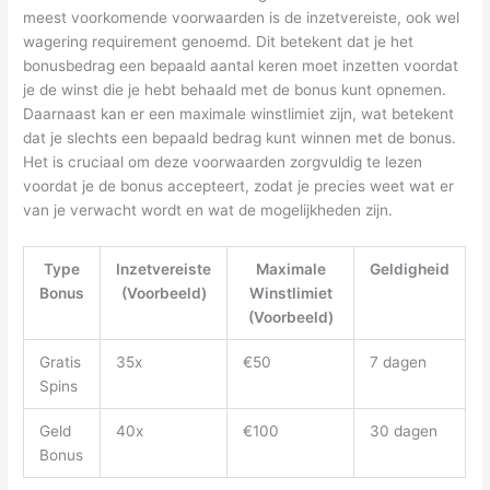
meest voorkomende voorwaarden is de inzetvereiste, ook wel
wagering requirement genoemd. Dit betekent dat je het
bonusbedrag een bepaald aantal keren moet inzetten voordat
je de winst die je hebt behaald met de bonus kunt opnemen.
Daarnaast kan er een maximale winstlimiet zijn, wat betekent
dat je slechts een bepaald bedrag kunt winnen met de bonus.
Het is cruciaal om deze voorwaarden zorgvuldig te lezen
voordat je de bonus accepteert, zodat je precies weet wat er
van je verwacht wordt en wat de mogelijkheden zijn.
Type
Inzetvereiste
Maximale
Geldigheid
Bonus
(Voorbeeld)
Winstlimiet
(Voorbeeld)
Gratis
35x
€50
7 dagen
Spins
Geld
40x
€100
30 dagen
Bonus