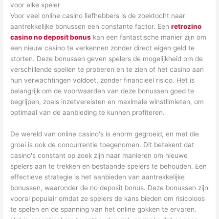
voor elke speler
Voor veel online casino liefhebbers is de zoektocht naar
aantrekkelijke bonussen een constante factor. Een
retrozino
casino no deposit bonus
kan een fantastische manier zijn om
een nieuw casino te verkennen zonder direct eigen geld te
storten. Deze bonussen geven spelers de mogelijkheid om de
verschillende spellen te proberen en te zien of het casino aan
hun verwachtingen voldoet, zonder financieel risico. Het is
belangrijk om de voorwaarden van deze bonussen goed te
begrijpen, zoals inzetvereisten en maximale winstlimieten, om
optimaal van de aanbieding te kunnen profiteren.
De wereld van online casino's is enorm gegroeid, en met die
groei is ook de concurrentie toegenomen. Dit betekent dat
casino's constant op zoek zijn naar manieren om nieuwe
spelers aan te trekken en bestaande spelers te behouden. Een
effectieve strategie is het aanbieden van aantrekkelijke
bonussen, waaronder de no deposit bonus. Deze bonussen zijn
vooral populair omdat ze spelers de kans bieden om risicoloos
te spelen en de spanning van het online gokken te ervaren.