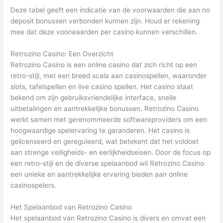
Deze tabel geeft een indicatie van de voorwaarden die aan no
deposit bonussen verbonden kunnen zijn. Houd er rekening
mee dat deze voorwaarden per casino kunnen verschillen.
Retrozino Casino: Een Overzicht
Retrozino Casino is een online casino dat zich richt op een
retro-stijl, met een breed scala aan casinospellen, waaronder
slots, tafelspellen en live casino spellen. Het casino staat
bekend om zijn gebruiksvriendelijke interface, snelle
uitbetalingen en aantrekkelijke bonussen. Retrozino Casino
werkt samen met gerenommeerde softwareproviders om een
hoogwaardige spelervaring te garanderen. Het casino is
gelicenseerd en gereguleerd, wat betekent dat het voldoet
aan strenge veiligheids- en eerlijkheidseisen. Door de focus op
een retro-stijl en de diverse spelaanbod wil Retrozino Casino
een unieke en aantrekkelijke ervaring bieden aan online
casinospelers.
Het Spelaanbod van Retrozino Casino
Het spelaanbod van Retrozino Casino is divers en omvat een