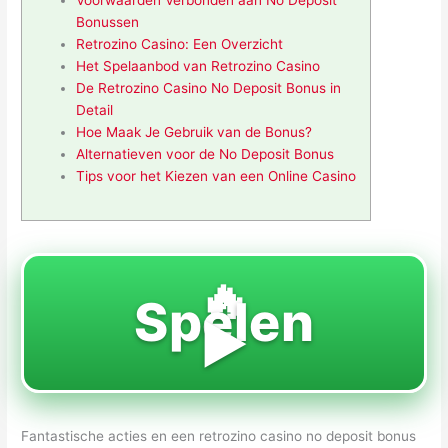
Voorwaarden Verbonden aan No Deposit
Bonussen
Retrozino Casino: Een Overzicht
Het Spelaanbod van Retrozino Casino
De Retrozino Casino No Deposit Bonus in
Detail
Hoe Maak Je Gebruik van de Bonus?
Alternatieven voor de No Deposit Bonus
Tips voor het Kiezen van een Online Casino
🔥
Spelen
▶️
Fantastische acties en een retrozino casino no deposit bonus