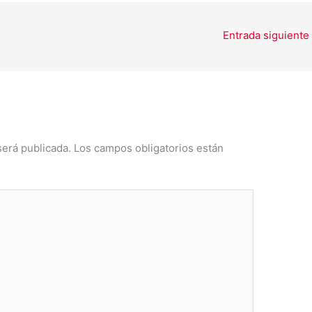
Entrada siguiente
será publicada.
Los campos obligatorios están