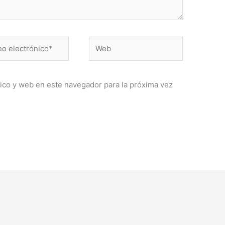
Web
ónico*
ico y web en este navegador para la próxima vez