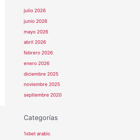
julio 2026
junio 2026
mayo 2026
abril 2026
febrero 2026
enero 2026
diciembre 2025
noviembre 2025
septiembre 2020
Categorías
1xbet arabic