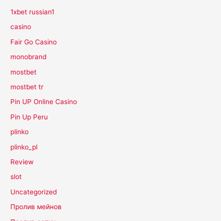
1xbet russian1
casino
Fair Go Casino
monobrand
mostbet
mostbet tr
Pin UP Online Casino
Pin Up Peru
plinko
plinko_pl
Review
slot
Uncategorized
Пролив мейнов