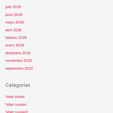
julio 2026
junio 2026
mayo 2026
abril 2026
febrero 2026
enero 2026
diciembre 2025
noviembre 2025
septiembre 2020
Categorías
1xbet arabic
1xbet russian
1xbet russian1