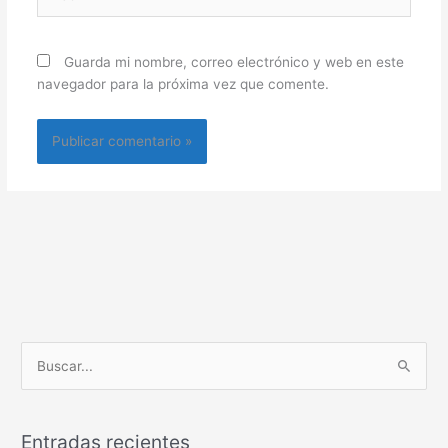
Guarda mi nombre, correo electrónico y web en este
navegador para la próxima vez que comente.
B
u
s
c
Entradas recientes