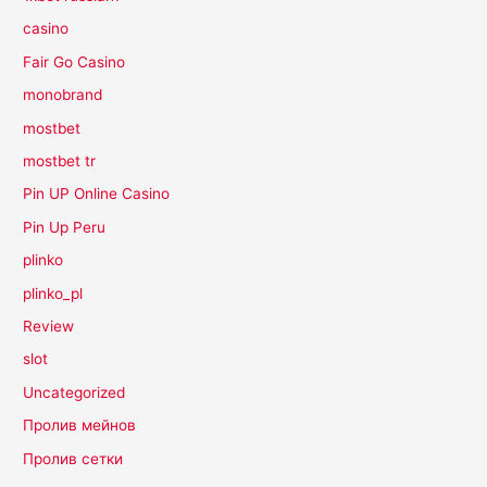
casino
Fair Go Casino
monobrand
mostbet
mostbet tr
Pin UP Online Casino
Pin Up Peru
plinko
plinko_pl
Review
slot
Uncategorized
Пролив мейнов
Пролив сетки